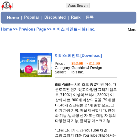
Home
|
Popular
|
Discounted
|
Rank
|
등록
Home
>>
Previous Page
>>
이비스 페인트 - ibis inc.
More
이비스 페인트
[Download]
Price :
$12.99
=> $11.99
Category :
Graphics & Design
Seller :
ibis inc.
ibis Paint는 시리즈로 총 2억 번 이상 다
운로드된 인기 있고 다양한 그리기 앱으
로, 7100개 이상의 브러시, 2800개 이
상의 재료, 900개 이상의 글꼴, 79개 필
터, 46개 스크린톤, 27개 혼합 모드, 그
리기 과정 기록, 획을 제공합니다. 안정
화 기능, 방사형 선 자 또는 대칭 자 등의
다양한 자 기능, 클리핑 마스크 기능.
*그림 그리기 강좌 YouTube 채널
그림 그리기 강좌 YouTube 채널에서는