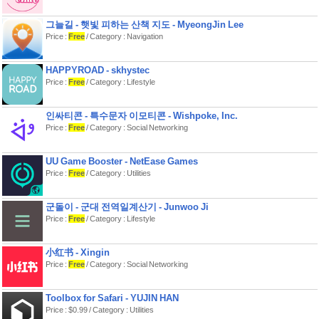
으로하면서도, 그림 그리기 앱로서의
기능도 충실 시켰습니다.
그늘길 - 햇빛 피하는 산책 지도 - MyeongJin Lee
Price :
Free
/ Category : Navigation
[브러시 기능]
- 최대 120fps의 매끄럽고 술술 그릴 브
러쉬
HAPPYROAD - skhystec
- G 펜, 펜, 디지털 펜, 에어 브러시, 둥근
Price :
Free
/ Category : Lifestyle
붓, 平筆, 연필, 유채, 목탄, 크레용, 스탬
프 등 7,100 종의 이상의 브러쉬 패턴
- 시작/종료 두께, 시작/종료 불투명도,
인싸티콘 - 특수문자 이모티콘 - Wishpoke, Inc.
초기/최종 브러시 각도와 같은 다양한
Price :
Free
/ Category : Social Networking
브러시 매개변수
- 즉시 조작 할 수있는 브러시 굵기와 브
UU Game Booster - NetEase Games
러시 불투명도 빠른 슬라이더
Price :
Free
/ Category : Utilities
- 실시간으로 확인할 수있는 브러쉬 미
리보기
군돌이 - 군대 전역일계산기 - Junwoo Ji
[레이어 기능]
Price :
Free
/ Category : Lifestyle
- 무제한으로 추가 할 수있는 레이어 기
능
- 각 레이어의 투명도, 알파 블렌딩, 더하
小红书 - Xingin
기, 빼기, 곱하기 등의 혼합 모드
Price :
Free
/ Category : Social Networking
- 이미지 자르기 등 편리한 클리핑 기능
- 레이어 복제, 포토 라이브러리에서 가
져 오기, 좌우 반전, 상하 반전 레이어 회
Toolbox for Safari - YUJIN HAN
전, 이동, 확대 축소 등 다채로운 레이어
Price : $0.99 / Category : Utilities
명령