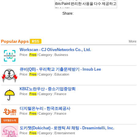
ibis Paint 편리한 사용을 다수 제공하고
있습니다.
Share:
꼭 등록 해주십시오.
https://youtube.com/ibisPaint
*컨셉 특징
- PC의 일러스트 소프트를 능가하는 본
격 그림 그리기 앱!
Popular Apps
More
- 전혀 그릴 기분, OpenGL 기술을 이용
한 고속 동작!
Workscan - CJ OliveNetworks Co., Ltd.
- 그림을 그리는 과정을 동영상으로 저
Price :
Free
/ Category : Business
장할 수있는 기능!
- 그림 그리는 법을 배울 수있는 SNS 기
큐비(QB) - 우리학교 기출문제받기 - Insub Lee
능 그림 그리기 앱!
Price :
Free
/ Category : Education
*사용자의 목소리
사용자님께 기쁨의 소리를 많이 받고 있
KBIZ노란우산 - 중소기업중앙회
습니다.
Price :
Free
/ Category : Finance
- 스마트 폰에서 여기까지 예쁜 그림을
그릴 생각하지 않았습니다!
- 그림 그리기 응용 프로그램에서 가장
디지털온누리 - 한국조폐공사
사용하기 편하다!
Price :
Free
/ Category : Finance
- Mac / PC를 가지고 있지 않지만, 디지
털 그림을 그릴 수있게되었습니다!
도키챗(Dokichat) - 로맨틱 AI 채팅 - Dreamintelli, Inc.
*기능
Price :
Free
/ Category : Entertainment
그림을 그리는 과정의 동영상 공유를 눈