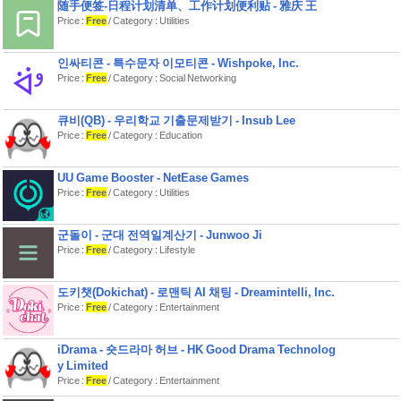
随手便签-日程计划清单、工作计划便利贴 - 雅庆 王
Price :
Free
/ Category : Utilities
인싸티콘 - 특수문자 이모티콘 - Wishpoke, Inc.
Price :
Free
/ Category : Social Networking
큐비(QB) - 우리학교 기출문제받기 - Insub Lee
Price :
Free
/ Category : Education
UU Game Booster - NetEase Games
Price :
Free
/ Category : Utilities
군돌이 - 군대 전역일계산기 - Junwoo Ji
Price :
Free
/ Category : Lifestyle
도키챗(Dokichat) - 로맨틱 AI 채팅 - Dreamintelli, Inc.
Price :
Free
/ Category : Entertainment
iDrama - 숏드라마 허브 - HK Good Drama Technolog
y Limited
Price :
Free
/ Category : Entertainment