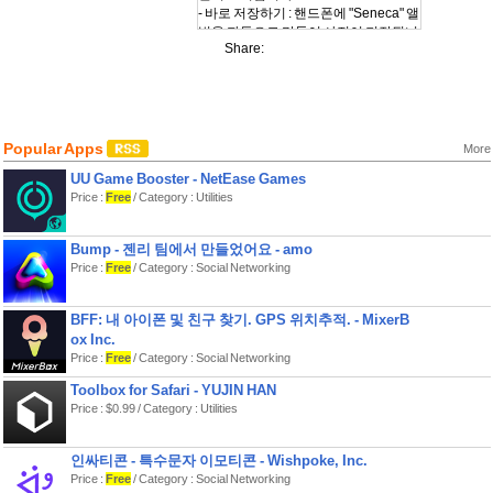
- 바로 저장하기 : 핸드폰에 "Seneca" 앨
범을 자동으로 만들어 사진이 저장됩니
Share:
Popular Apps
More
UU Game Booster - NetEase Games
Price :
Free
/ Category : Utilities
Bump - 젠리 팀에서 만들었어요 - amo
Price :
Free
/ Category : Social Networking
BFF: 내 아이폰 및 친구 찾기. GPS 위치추적. - MixerB
ox Inc.
Price :
Free
/ Category : Social Networking
Toolbox for Safari - YUJIN HAN
Price : $0.99 / Category : Utilities
인싸티콘 - 특수문자 이모티콘 - Wishpoke, Inc.
Price :
Free
/ Category : Social Networking