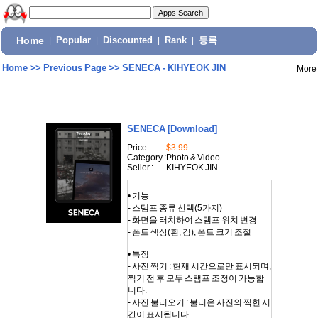
Home
|
Popular
|
Discounted
|
Rank
|
등록
Home
>>
Previous Page
>>
SENECA - KIHYEOK JIN
More
SENECA
[Download]
Price :
$3.99
Category :
Photo & Video
Seller :
KIHYEOK JIN
• 기능
- 스탬프 종류 선택(5가지)
- 화면을 터치하여 스탬프 위치 변경
- 폰트 색상(흰, 검), 폰트 크기 조절
• 특징
- 사진 찍기 : 현재 시간으로만 표시되며,
찍기 전 후 모두 스탬프 조정이 가능합
니다.
- 사진 불러오기 : 불러온 사진의 찍힌 시
간이 표시됩니다.