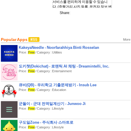
서비스를 편리하게 이용할 수 있습니
다. (주행거리 사진 등록, 운전자 정보 변
경 등)
Share:
일상생활에 도움이 되는 보험 정보까지
!
DB손해보험 다이렉트가 이야기하는
알찬 정보도 놓치지 마세요.
Popular Apps
More
[주요 제공서비스 안내 ver. 1.0]
KakeyaNeedle - Noorfarahhiya Binti Rosselan
보험료 계산 및 가입서비스
Price :
Free
/ Category : Utilities
자동차보험, 운전자보험,해외여행보
험,국내여행보험,
주택화재보험, 연금보험
도키챗(Dokichat) - 로맨틱 AI 채팅 - Dreamintelli, Inc.
보험계약조회, 증명서발급 등 계약관리
Price :
Free
/ Category : Entertainment
서비스
주행거리 특약 가입 시 사진등록 서비스
고객센터 서비스(고객센터 안내/상담
큐비(QB) - 우리학교 기출문제받기 - Insub Lee
예약/채팅상담 지원)
Price :
Free
/ Category : Education
다양한 이벤트 서비스
[모바일 어플리케이션 이용문의]
군돌이 - 군대 전역일계산기 - Junwoo Ji
DB손해보험 다이렉트 인터넷 고객지
Price :
Free
/ Category : Lifestyle
원센터: 1600-0100
고객센터 운영시간: 평일 09:00~21:00,
구도일Zone - 주식회사 스마트로
토요일 09:00~18:00(공휴일 휴무)
Price :
Free
/ Category : Lifestyle