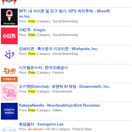
BFF: 내 아이폰 및 친구 찾기. GPS 위치추적. - MixerB
ox Inc.
Price :
Free
/ Category : Social Networking
小红书 - Xingin
Price :
Free
/ Category : Social Networking
인싸티콘 - 특수문자 이모티콘 - Wishpoke, Inc.
Price :
Free
/ Category : Social Networking
디지털온누리 - 한국조폐공사
Price :
Free
/ Category : Finance
도키챗(Dokichat) - 로맨틱 AI 채팅 - Dreamintelli, Inc.
Price :
Free
/ Category : Entertainment
KakeyaNeedle - Noorfarahhiya Binti Rosselan
Price :
Free
/ Category : Utilities
희담필터 - Seongmin Lee
Price :
$4,400.00
=> $3.99 / Category : Photo & Video