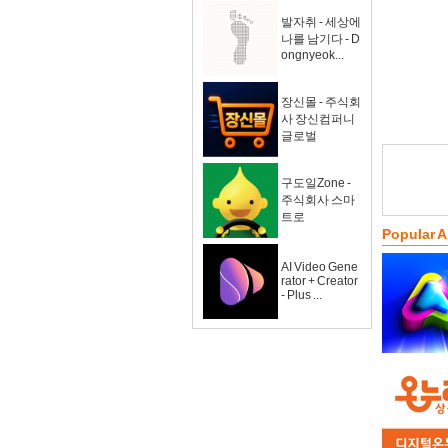
발자취 - 세상에
나를 남기다 - D
ongnyeok...
장신몰 - 주식회
사 장신컴퍼니
글로벌
구도일Zone -
주식회사 스마
트로
Popular 
AI Video Gene
rator + Creator
- Plus ...