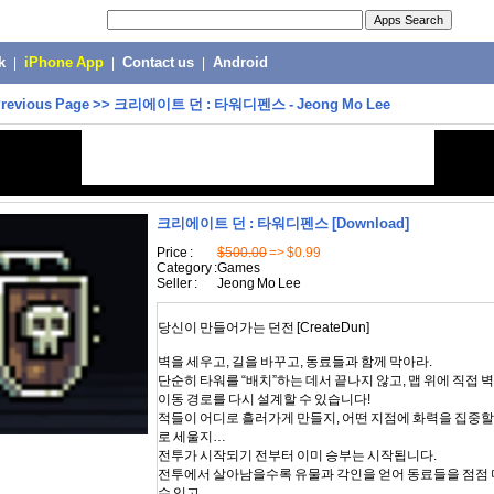
k
|
iPhone App
|
Contact us
|
Android
revious Page
>>
크리에이트 던 : 타워디펜스 - Jeong Mo Lee
크리에이트 던 : 타워디펜스
[Download]
Price :
$500.00
=> $0.99
Category :
Games
Seller :
Jeong Mo Lee
당신이 만들어가는 던전 [CreateDun]
벽을 세우고, 길을 바꾸고, 동료들과 함께 막아라.
단순히 타워를 “배치”하는 데서 끝나지 않고, 맵 위에 직접 
이동 경로를 다시 설계할 수 있습니다!
적들이 어디로 흘러가게 만들지, 어떤 지점에 화력을 집중할
로 세울지…
전투가 시작되기 전부터 이미 승부는 시작됩니다.
전투에서 살아남을수록 유물과 각인을 얻어 동료들을 점점 
수 있고,