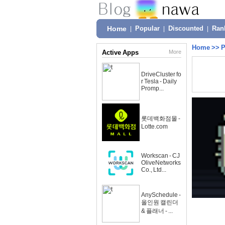
Home
|
Popular
|
Discounted
|
Ran
Home
>>
P
Active Apps
More
DriveCluster fo
r Tesla - Daily
Promp...
롯데백화점몰 -
Lotte.com
Workscan - CJ
OliveNetworks
Co., Ltd...
AnySchedule -
올인원 캘린더
& 플래너 - ...