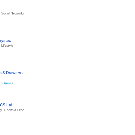
: Social Networki
ystec
 Lifestyle
 & Drawers -
 :
Games
CS Ltd
y : Health & Fitne