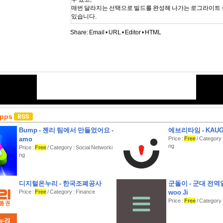
매번 달라지는 선택으로 빌드를 완성해 나가는 로그라이트 
있습니다.
Share:
Email
•
URL
•
Editor
•
HTML
[설치형 타워 디펜스]
벽 설치로 경로를 변경하고, 적의 흐름을 내 마음대로 조정
좁은 길로 몰아넣어 섬멸하거나, 우회로를 만들어 시간을 벌
는 당신의 전략에 달렸습니다.
[유물의 조합]
매번 달라지는 유물의 조합으로 강력한 특성을 획득해, 동료
Apps
만들어야 합니다.
Bump - 젠리 팀에서 만들었어요 -
에브리타임 - KAU
[로그라이트 성장]
amo
Price :
Free
/ Category 
전투로 획득한 재화로 오브와 영웅 동료를 강화해 다음번엔 
ng
Price :
Free
/ Category : Social Networki
료들로 탐험할 수 있습니다.
ng
[모든 것은 당신의 두뇌에 달려있다]
아무리 강력한 유물과 동료를 가지고 있다 해도 적의 경로를
용하지 못한다면,
디지털온누리 - 한국조폐공사
군돌이 - 군대 전역일
Price :
Free
/ Category : Finance
woo Ji
Price :
Free
/ Category :