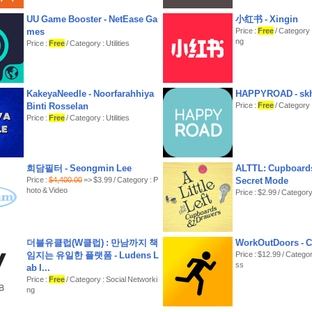
UU Game Booster - NetEase Ga
小红书 - Xingin
mes
Price :
Free
/ Category 
ng
Price :
Free
/ Category : Utilities
KakeyaNeedle - Noorfarahhiya
HAPPYROAD - skh
Binti Rosselan
Price :
Free
/ Category :
Price :
Free
/ Category : Utilities
희담필터 - Seongmin Lee
ALTTL: Cupboards
Price :
$4,400.00
=> $3.99 / Category : P
Secret Mode
hoto & Video
Price : $2.99 / Category
더블유클럽(W클럽) : 만남까지 책
WorkOutDoors - C
임지는 유일한 플랫폼 - Ludens L
Price : $12.99 / Categor
ss
ab I...
Price :
Free
/ Category : Social Networki
ng