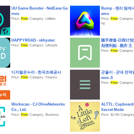
UU Game Booster - NetEase Ga
Bump - 젠리 팀에
mes
amo
Price :
Free
/ Category : Utilities
Price :
Free
/ Category 
ng
HAPPYROAD - skhystec
随手便签-日程计
Price :
Free
/ Category : Lifestyle
划便利贴 - 雅庆 王
Price :
Free
/ Category : 
디지털온누리 - 한국조폐공사
군돌이 - 군대 전역일
Price :
Free
/ Category : Finance
woo Ji
Price :
Free
/ Category :
Workscan - CJ OliveNetworks
ALTTL: Cupboards
Co., Ltd.
Secret Mode
Price :
Free
/ Category : Business
Price : $2.99 / Category