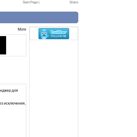
Start Page
|
More
енджер для
ез исключения,