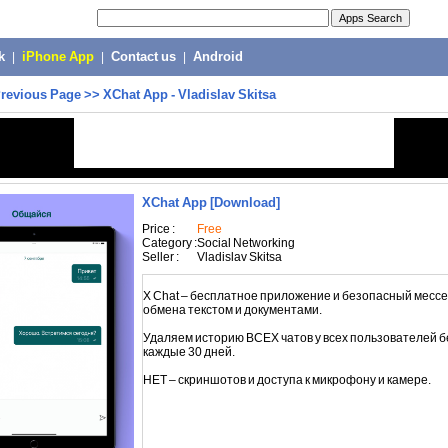
k
|
iPhone App
|
Contact us
|
Android
revious Page
>>
XChat App - Vladislav Skitsa
XChat App
[Download]
Price :
Free
Category :
Social Networking
Seller :
Vladislav Skitsa
X Chat – бесплатное приложение и безопасный месс
обмена текстом и документами.
Удаляем историю ВСЕХ чатов у всех пользователей б
каждые 30 дней.