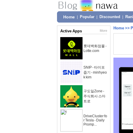
Home
|
Popular
|
Discounted
|
Ran
Home
>>
P
Active Apps
More
롯데백화점몰 -
Lotte.com
SNIP - 타이포
줍기 - minhyeo
k kim
구도일Zone -
주식회사 스마
트로
DriveCluster fo
r Tesla - Daily
Promp...