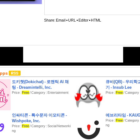
Share:
Email
•
URL
•
Editor
•
HTML
Apps
도키챗(Dokichat) - 로맨틱 AI 채
큐비(QB) - 우리
팅 - Dreamintelli, Inc.
기 - Insub Lee
Price :
Free
/ Category : Entertainment
Price :
Free
/ Category 
인싸티콘 - 특수문자 이모티콘 -
에브리타임 - KAU
Wishpoke, Inc.
Price :
Free
/ Category 
ng
Price :
Free
/ Category : Social Networki
ng