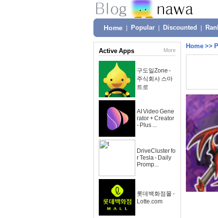
Home
|
Popular
|
Discounted
|
Ran
Home
>>
P
Active Apps
More
구도일Zone -
주식회사 스마
트로
AI Video Gene
rator + Creator
- Plus ...
DriveCluster fo
r Tesla - Daily
Promp...
롯데백화점몰 -
Lotte.com