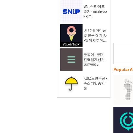
SNIP - 타이포
줍기 - minhyeo
k kim
BFF: 내 아이폰
및 친구 찾기. G
PS 위치추적....
군돌이 - 군대
전역일계산기 -
Junwoo Ji
Popular 
KBIZ노란우산 -
중소기업중앙
회