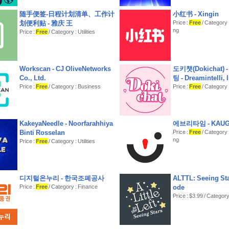
随手便签-日程计划清单、工作计
小红书 - Xingin
划便利贴 - 雅庆 王
Price :
Free
/ Category 
ng
Price :
Free
/ Category : Utilities
Workscan - CJ OliveNetworks
도키챗(Dokichat) 
Co., Ltd.
팅 - Dreamintelli, 
Price :
Free
/ Category : Business
Price :
Free
/ Category 
KakeyaNeedle - Noorfarahhiya
에브리타임 - KAU
Binti Rosselan
Price :
Free
/ Category 
ng
Price :
Free
/ Category : Utilities
디지털온누리 - 한국조폐공사
ALTTL: Seeing Sta
Price :
Free
/ Category : Finance
ode
Price : $3.99 / Category