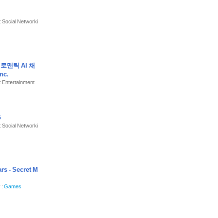
: Social Networki
- 로맨틱 AI 채
Inc.
: Entertainment
G
: Social Networki
rs - Secret M
 :
Games