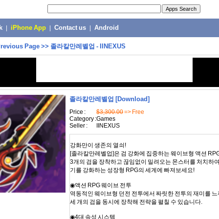
k
|
iPhone App
|
Contact us
|
Android
revious Page
>>
졸라칼만레벨업 - IINEXUS
졸라칼만레벨업
[Download]
Price :
$3,300.00
=> Free
Category :
Games
Seller :
IINEXUS
강화만이 생존의 열쇠!
[졸라칼만레벨업]은 검 강화에 집중하는 웨이브형 액션 RP
3개의 검을 장착하고 끊임없이 밀려오는 몬스터를 처치하여
기를 강화하는 성장형 RPG의 세계에 빠져보세요!
◉액션 RPG 웨이브 전투
역동적인 웨이브형 던전 전투에서 짜릿한 전투의 재미를 느
세 개의 검을 동시에 장착해 전략을 펼칠 수 있습니다.
◉4대 속성 시스템