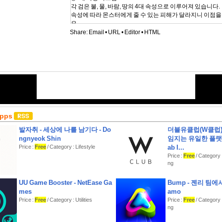
각 검은 불, 물, 바람, 땅의 4대 속성으로 이루어져 있습니다.
속성에 따라 몬스터에게 줄 수 있는 피해가 달라지니 이점을
요.
Share:
Email
•
URL
•
Editor
•
HTML
◉검 강화 시스템
강화는 성공과 실패, 심지어 파괴도 있어요.
조마조마한 강화를 즐길 지, 강화보조제 및 소실보호제를 
게 강화할지는 당신의 선택!
◉스탯 랭크 시스템
각 검은 스탯별로 랭크를 가지고 있어요.
랭크가 높을수록 강화 시에 더 큰 성장을 가져와 같은 강화
능력치는 달라질 수 있습니다.
Apps
◉이런 분들께 추천드립니다
-강화 게임을 즐기시는 분
발자취 - 세상에 나를 남기다 - Do
더블유클럽(W클럽) 
-액션 RPG팬
ngnyeok Shin
임지는 유일한 플랫폼 
Price :
Free
/ Category : Lifestyle
ab I...
Price :
Free
/ Category 
ng
UU Game Booster - NetEase Ga
Bump - 젠리 팀에
mes
amo
Price :
Free
/ Category : Utilities
Price :
Free
/ Category 
ng