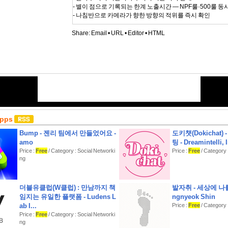
- 별이 점으로 기록되는 한계 노출시간 — NPF룰·500룰 동
- 나침반으로 카메라가 향한 방향의 적위를 즉시 확인
■ 해·달·은하수 AR
Share:
Email
•
URL
•
Editor
•
HTML
- 카메라 화면 위에 태양·달·은하수·밝은 별의 실제 경로를 
- 시간을 돌려 일출 구도, 보름달 위치를 미리 시뮬레이션
- 남반구 별자리까지 지원
■ 광해(빛공해) 지도
- 전 세계 광해 데이터를 앱에 내장 — 다운로드 없이, 오
- 지도 위 어디든 하늘 밝기 수치와 어두움 등급을 실시간 확
- 어두운 촬영지를 찾아 촬영 위치로 저장
■ ND 필터 · 장노출
Apps
- 희망 촬영시간과 보유 필터를 고르면 최적의 필터 조합과 
천
Bump - 젠리 팀에서 만들었어요 -
도키챗(Dokichat) 
amo
팅 - Dreamintelli, 
■ 과초점 계산 (DoF)
Price :
Free
/ Category : Social Networki
Price :
Free
/ Category 
- 센서·렌즈·조리개별 피사계심도와 과초점거리
ng
- 초점·타겟 거리를 지도에서 바로 측정
■ 천문력 & 물때
더블유클럽(W클럽) : 만남까지 책
발자취 - 세상에 나를
- 일출·일몰, 월출·월몰, 박명, 블루아워·골든아워, 월령 달력
임지는 유일한 플랫폼 - Ludens L
ngnyeok Shin
- 해안 촬영용 조위 곡선과 만조·간조 (한국 KHOA 정밀 예보 
ab I...
Price :
Free
/ Category :
모델)
Price :
Free
/ Category : Social Networki
ng
■ 촬영 보조 도구