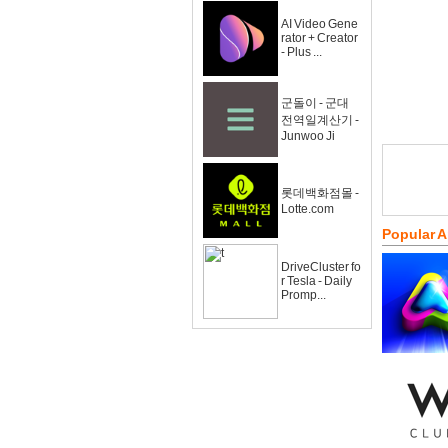
AI Video Gene
rator + Creator
- Plus ...
군돌이 - 군대
전역일계산기 -
Junwoo Ji
롯데백화점몰 -
Lotte.com
Popular 
DriveCluster fo
r Tesla - Daily
Promp...