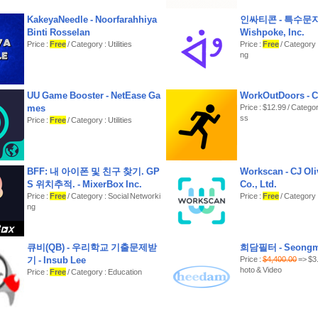
- 정밀 수평계 — 카메라 위에 올려두면 진동·소리로 수평 
- 카메라로 건물·나무 높이와 경사각 측정
KakeyaNeedle - Noorfarahhiya
인싸티콘 - 특수문자
Binti Rosselan
Wishpoke, Inc.
이런 분께 추천합니다
Price :
Free
/ Category : Utilities
Price :
Free
/ Category 
- 은하수·별 궤적·일출 명소를 계획적으로 찾아다니는 풍경
ng
- ND1000 장노출, 해무 낀 새벽 바다를 찍는 분
- 전파 없는 오지에서도 믿을 수 있는 도구가 필요한 분
UU Game Booster - NetEase Ga
WorkOutDoors - C
개인정보와 비용
mes
Price : $12.99 / Categor
- 광고 없음, 앱 내 구입 없음 — 한 번의 구입으로 모든 기능
ss
Price :
Free
/ Category : Utilities
- 계정 불필요
- 위치 정보는 천문 계산을 위해 기기 안에서만 사용되며 외
지 않습니다
- 날씨 예보(선택 기능)만 인터넷을 사용합니다
BFF: 내 아이폰 및 친구 찾기. GP
Workscan - CJ Ol
데이터 출처
S 위치추적. - MixerBox Inc.
Co., Ltd.
- 광해: EOG VIIRS VNL (CC BY 4.0) · 조석: KHOA, EOT20
Price :
Free
/ Category : Social Networki
Price :
Free
/ Category 
BY 4.0)
ng
- 물때 정보는 촬영 참고용입니다 — 항해·안전 목적으로 
10개 언어 지원: 한국어·English·日本語·中文
큐비(QB) - 우리학교 기출문제받
희담필터 - Seongm
기 - Insub Lee
Price :
$4,400.00
=> $3.
hoto & Video
Price :
Free
/ Category : Education