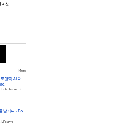
시 계산
겹쳐 표시
프라인에서도
인
More
조리개를 자동 추
- 로맨틱 AI 채
Inc.
: Entertainment
 남기다 - Do
+ 전 세계 조석
 Lifestyle