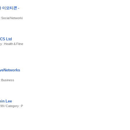
안내
 이모티콘 -
: Social Networki
 사진가
CS Ltd
y : Health & Fitne
을 영구 사용
부로 전송·수집하
iveNetworks
(DGFI-TUM, CC
: Business
사용하지 마세요
in Lee
99 / Category : P