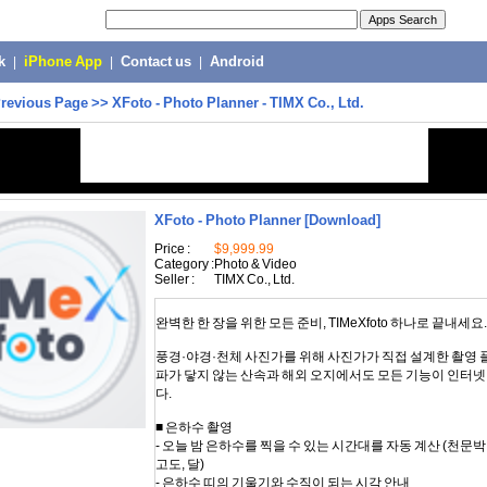
k
|
iPhone App
|
Contact us
|
Android
revious Page
>>
XFoto - Photo Planner - TIMX Co., Ltd.
XFoto - Photo Planner
[Download]
Price :
$9,999.99
Category :
Photo & Video
Seller :
TIMX Co., Ltd.
완벽한 한 장을 위한 모든 준비, TIMeXfoto 하나로 끝내세요.
풍경·야경·천체 사진가를 위해 사진가가 직접 설계한 촬영 
파가 닿지 않는 산속과 해외 오지에서도 모든 기능이 인터넷
다.
■ 은하수 촬영
- 오늘 밤 은하수를 찍을 수 있는 시간대를 자동 계산 (천문박
고도, 달)
- 은하수 띠의 기울기와 수직이 되는 시각 안내