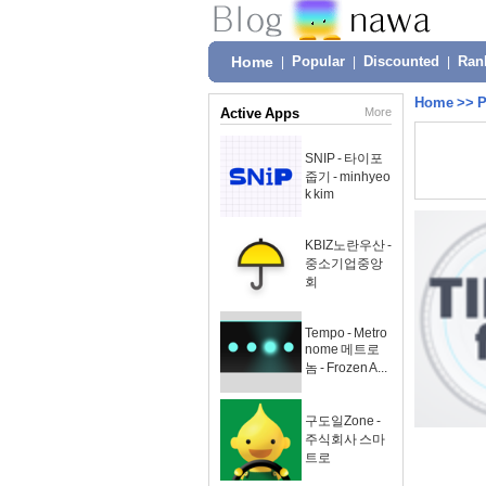
Home
|
Popular
|
Discounted
|
Ran
Home
>>
P
Active Apps
More
SNIP - 타이포
줍기 - minhyeo
k kim
KBIZ노란우산 -
중소기업중앙
회
Tempo - Metro
nome 메트로
놈 - Frozen A...
구도일Zone -
주식회사 스마
트로