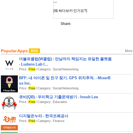
---
[왜 싸다보카 인가요?]
1. 싸다
Share:
“정신차리고 보니 10만원을 그냥 날렸
어요”
“맨날 쓰지도 않는데, 기능만 많고 너무
비싸서 돈 아까워요”
“그렇다고 혼자 공부하려니 너무 막막
Popular Apps
More
해요”
더블유클럽(W클럽) : 만남까지 책임지는 유일한 플랫폼
영어 학습 앱 가격 거품에서 시작된 고
- Ludens Lab I...
민
Price :
Free
/ Category : Social Networking
가격이 핑계가 되면 안 되니까,
BFF: 내 아이폰 및 친구 찾기. GPS 위치추적. - MixerB
1년 9,900원에 시작하세요!
ox Inc.
Price :
Free
/ Category : Social Networking
2. 알차다
큐비(QB) - 우리학교 기출문제받기 - Insub Lee
싸다고 대충 만들지 않았습니다.
Price :
Free
/ Category : Education
공부는 확실해야 하니까요.
■ 50,000+ 영어 표현 & 예문 수록
디지털온누리 - 한국조폐공사
- 현재 실력에 맞춰 자동으로 조정되는
Price :
Free
/ Category : Finance
최적의 개인 맞춤 학습
■ 표현을 ‘외우는 것’이 아닌 제대로 이