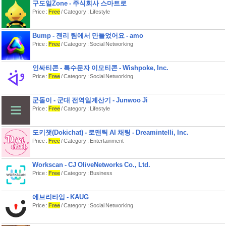
구도일Zone - 주식회사 스마트로
해하는 심화 학습
Price :
Free
/ Category : Lifestyle
- 뜻으로 단순 암기하는 것은 그만
- 다른 의미, 유의어, 반의어 그리고 어원
까지 연계 학습
Bump - 젠리 팀에서 만들었어요 - amo
■ AI 질문 답변
Price :
Free
/ Category : Social Networking
- 궁금한 건 바로 AI에게 질문하고 이해
하기
■ 필요한 시점에 딱 맞춘 자동 복습
인싸티콘 - 특수문자 이모티콘 - Wishpoke, Inc.
- 에빙 하우스 망각 곡선을 이용한 가장
Price :
Free
/ Category : Social Networking
효율적인 복습 시스템
3. 재밌다
군돌이 - 군대 전역일계산기 - Junwoo Ji
Price :
Free
/ Category : Lifestyle
공부가 지루하다는 건 옛말!
레트로 감성 가득한 픽셀 아트와 함께하
세요.
도키챗(Dokichat) - 로맨틱 AI 채팅 - Dreamintelli, Inc.
Price :
Free
/ Category : Entertainment
픽셀 게임 감성 그대로,
영어 공부하며 '마법의 콩나무'를 올라
보세요.
Workscan - CJ OliveNetworks Co., Ltd.
Price :
Free
/ Category : Business
■ 나만의 성장 스토리
- 표현을 익힐 때마다 콩나무를 오르는
나만의 캐릭터
에브리타임 - KAUG
■ 다채로운 재미
Price :
Free
/ Category : Social Networking
- 콩나무를 오를 떄마다 바뀌는 테마, 배
경음악, 그리고 정상에 숨겨진 비밀까