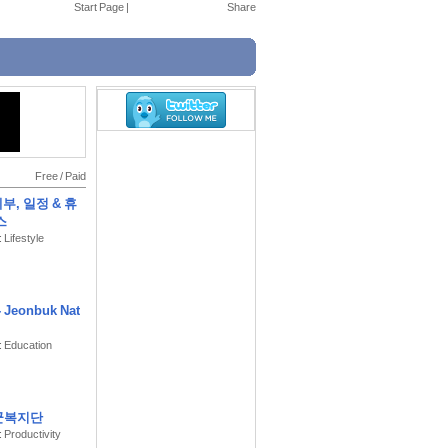
Start Page
|
Free
/
Paid
부, 일정 & 휴
스
 Lifestyle
Jeonbuk Nat
: Education
군복지단
: Productivity