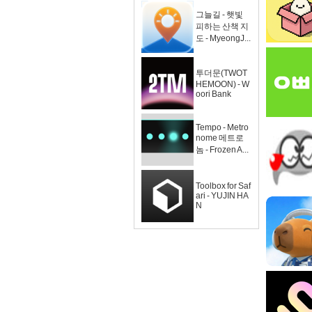
그늘길 - 햇빛
피하는 산책 지
도 - MyeongJ...
투더문(TWOT
HEMOON) - W
oori Bank
Tempo - Metro
nome 메트로
놈 - Frozen A...
Toolbox for Saf
ari - YUJIN HA
N