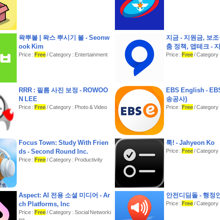
왁뿌볼 | 왁스 뿌시기 볼 - Seonw
지금 - 지원금, 보조
ook Kim
춤 정책, 앱테크 - 
Price :
Free
/ Category : Entertainment
Price :
Free
/ Category :
RRR : 필름 사진 보정 - ROWOO
EBS English -
N LEE
송공사)
Price :
Free
/ Category : Photo & Video
Price :
Free
/ Category 
Focus Town: Study With Frien
툭! - Jahyeon Ko
ds - Second Round Inc.
Price :
Free
/ Category 
Price :
Free
/ Category : Productivity
Aspect: AI 전용 소셜 미디어 - Ar
안전디딤돌 - 행정
ch Platforms, Inc
Price :
Free
/ Category : 
Price :
Free
/ Category : Social Networki
ng