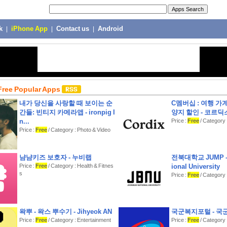
k
|
iPhone App
|
Contact us
|
Android
Free Popular Apps
내가 당신을 사랑할 때 보이는 순
C멤버십 : 여행 가계
간들: 빈티지 카메라앱 - ironpig I
양지 할인 - 코르딕
n...
Price :
Free
/ Category :
Price :
Free
/ Category : Photo & Video
냠냠키즈 보호자 - 누비랩
전북대학교 JUMP - 
Price :
Free
/ Category : Health & Fitnes
ional University
s
Price :
Free
/ Category 
왁뿌 - 왁스 뿌수기 - Jihyeok AN
국군복지포털 - 국
Price :
Free
/ Category : Entertainment
Price :
Free
/ Category 