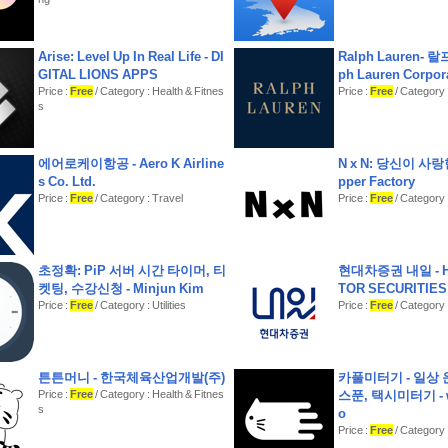
Arise: Level Up In Real Life - DI
Ralph Lauren- 랄
GITAL LIONS APPS
ph Lauren Corpor
Price :
Free
/ Category : Health & Fitnes
Price :
Free
/ Category 
s
에어로케이항공 - Aero K Airline
N x N: 당신이 사랑
s Co. Ltd.
pper Factory
Price :
Free
/ Category : Travel
Price :
Free
/ Category 
초정확: PiP 서버 시간 타이머, 티
현대차증권 내일 - H
켓팅, 수강신청 - Minjun Kim
TOR SECURITIES 
Price :
Free
/ Category : Utilities
Price :
Free
/ Category 
튼튼머니 - 한국체육산업개발(주)
카풀미터기 - 일상 
Price :
Free
/ Category : Health & Fitnes
스푼, 택시미터기 - w
s
o
Price :
Free
/ Category :