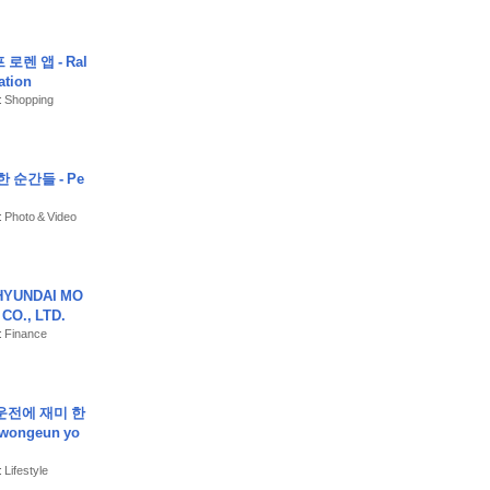
프 로렌 앱 - Ral
ation
: Shopping
한 순간들 - Pe
: Photo & Video
YUNDAI MO
CO., LTD.
: Finance
운전에 재미 한
ongeun yo
 Lifestyle