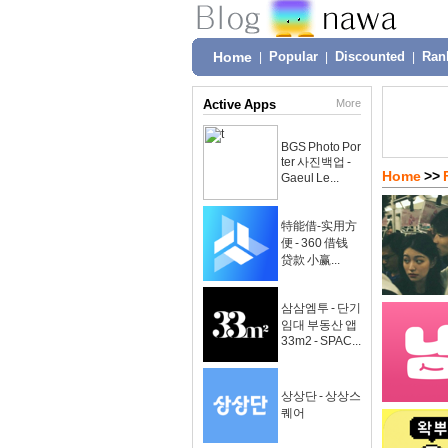
Home
|
Popular
|
Discounted
|
Ran
Active Apps
More
BGS Photo Por
ter 사진백업 -
Home
>>
Gaeul Le...
特能借-实用方
便 - 360 借钱
贷款 小赢...
삼삼엠투 - 단기
임대 부동산 앱
33m2 - SPAC...
상상단 - 상상스
퀘어