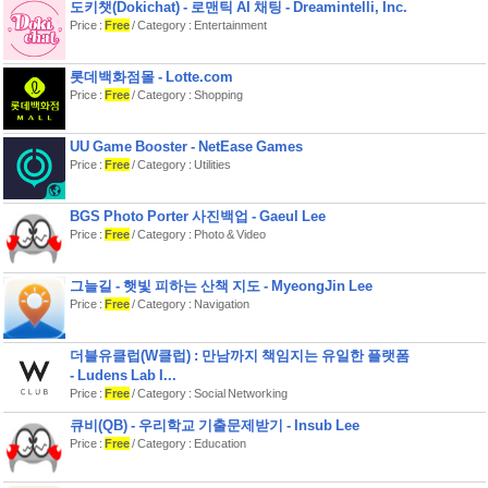
도키챗(Dokichat) - 로맨틱 AI 채팅 - Dreamintelli, Inc.
미리 대비해 보세요!
Price :
Free
/ Category : Entertainment
■테마운세
*고민구슬에서는 여러분의 모든 고민
롯데백화점몰 - Lotte.com
을 쉽고 속시원하게 풀어드립니다.
Price :
Free
/ Category : Shopping
*행운의 번호, 행운의 부적, 꿈해몽, 별
자리 등 프리미엄 운세를 통하여 행복한
하루를 될 수 있도록 제공해 드립니다.
UU Game Booster - NetEase Games
Price :
Free
/ Category : Utilities
■ 점신부적몰
*점신의 첫 쇼핑몰 점신부적이 오픈됐
습니다.
BGS Photo Porter 사진백업 - Gaeul Lee
*구매 하시는 분들에게 좋은 운이 들어
Price :
Free
/ Category : Photo & Video
올 수 있도록 정성스럽게 준비한 점신부
적을 구매하셔서 운을 더 좋게 키워보세
그늘길 - 햇빛 피하는 산책 지도 - MyeongJin Lee
요
Price :
Free
/ Category : Navigation
더블유클럽(W클럽) : 만남까지 책임지는 유일한 플랫폼
- Ludens Lab I...
Price :
Free
/ Category : Social Networking
■이용안내
-3G/LTE/Wifi 접속이 원활하지 않을 경
큐비(QB) - 우리학교 기출문제받기 - Insub Lee
우 이용에 제한이 있을 수 있으며, 요금
Price :
Free
/ Category : Education
제에 따라 데이터 요금이 부과될 수 있
습니다.