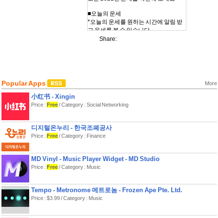
■오늘의 운세
*오늘의 운세를 원하는 시간에 알림 받
고 운세를 볼 수 있습니다.
*운세 점수 알리기를 통해 주변 지인들
Share:
의 운이 좋은날 공유해 보세요.
재미로 보거나 위로가 필요하거나 행복
한 하루를 보내기 위해 가장 많이 이용
되는 메뉴입니다.
Popular Apps
More
■오늘의 타로 & 짝사랑 탈출타로
*신규로 추가된 오늘의 타로를 통해 오
小红书 - Xingin
늘 운이 어떤지 확인해보세요
Price :
Free
/ Category : Social Networking
*기존 콘텐츠의 정확도를 더욱 높이면
서 신규 콘텐츠(오늘의 타로/짝사랑탈
디지털온누리 - 한국조폐공사
출 타로)가 추가됐습니다.
Price :
Free
/ Category : Finance
■정통운세
*2021년 신년운세, 토정비결, 이성과의
MD Vinyl - Music Player Widget - MD Studio
궁합, 회사 동료와의 궁합, 친구와의 궁
Price :
Free
/ Category : Music
합, 연예인과의 궁합이 모두 무료!
*카메라로 내 얼굴을 촬영하면 주요 부
위별로 분석된 관상 풀이를 해드립니
Tempo - Metronome 메트로놈 - Frozen Ape Pte. Ltd.
다!
Price : $3.99 / Category : Music
*고민이 있을때 타로카드로 점을 봐보
세요!
*살풀이를 통해 나의사주에 있는 살을