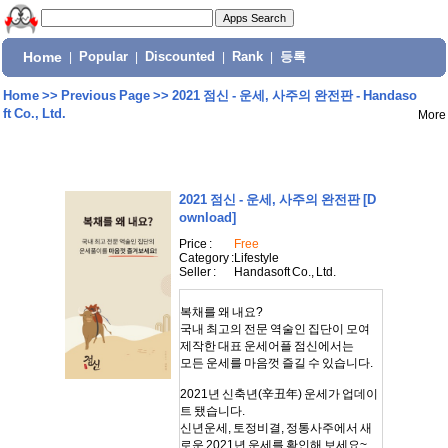
Home
|
Popular
|
Discounted
|
Rank
|
등록
Home
>>
Previous Page
>>
2021 점신 - 운세, 사주의 완전판 - Handaso
ft Co., Ltd.
More
2021 점신 - 운세, 사주의 완전판
[D
ownload]
Price :
Free
Category :
Lifestyle
Seller :
Handasoft Co., Ltd.
복채를 왜 내요?
국내 최고의 전문 역술인 집단이 모여
제작한 대표 운세어플 점신에서는
모든 운세를 마음껏 즐길 수 있습니다.
2021년 신축년(辛丑年) 운세가 업데이
트 됐습니다.
신년운세, 토정비결, 정통사주에서 새
로운 2021년 운세를 확인해 보세요~