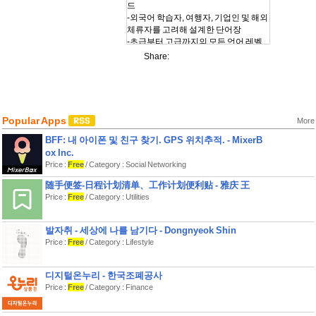
드
-외국어 학습자, 여행자, 기업인 및 해외
체류자를 고려해 설계한 단어장
-초급부터 고급까지의 모든 언어 레벨
을 위한 어휘
Share:
-수능 시험 준비를 위한 필수 단어
-숫자, 방향, 색, 교통, 여행, 달력, 취미,
음식, 쇼핑, 가족, 자연, 건강, 감정, 신체,
데이팅, 사회, 문화, 언어, 역사, 외국, 교
육, 학교, 경제, 과학, 경영, 시험 및 공부,
Popular Apps
More
긴급 상황 등의 다양한 카테고리를 망라
하는 8000개 이상의 유용한 영어 단어
BFF: 내 아이폰 및 친구 찾기. GPS 위치추적. - MixerB
플래시 카드
ox Inc.
-읽기와 말하기를 돕는 영어 발음 기호
Price :
Free
/ Category : Social Networking
(Phonetic Transcription)
-리스닝과 발음 연습을 위해 모든 플래
随手便签-日程计划清单、工作计划便利贴 - 雅庆 王
시 카드에 포함된 오디오
Price :
Free
/ Category : Utilities
-또한 지속적으로 더 많은 수능 영어 어
휘 플래시 카드가 단어장에 추가될 예정
발자취 - 세상에 나를 남기다 - Dongnyeok Shin
입니다.
Price :
Free
/ Category : Lifestyle
*영어 단어를 학습하는 과학적인 방법*
디지털온누리 - 한국조폐공사
-인공지능(AI)이 학습 성취도와 진도에
Price :
Free
/ Category : Finance
대한 상세한 분석을 바탕으로 공부해야
할 영어 단어를 추천합니다.