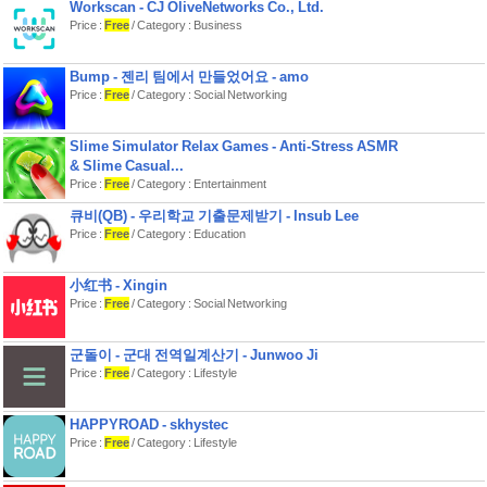
Workscan - CJ OliveNetworks Co., Ltd.
-적은 개수의 플래시 카드에서 시작하
Price :
Free
/ Category : Business
여, 사전의 모든 단어를 암기할 수 있을
때까지 테스트 세트에 새로운 단어들이
자동적으로 추가됩니다.
Bump - 젠리 팀에서 만들었어요 - amo
-심리학적 간격 효과(spacing effect)를
Price :
Free
/ Category : Social Networking
위해서, 새롭거나 어려운 영단어 플래
시 카드는 자주 노출되는 반면 오래되거
나 쉬운 단어는 보다 적게 노출됩니다.
Slime Simulator Relax Games - Anti-Stress ASMR
간격 조절 반복 학습법(spaced
& Slime Casual...
repetition system, SRS)의 사용은 학습
Price :
Free
/ Category : Entertainment
의 속도를 높여주게 됩니다.
-효과적인 어휘 암기를 위해서, 인공지
큐비(QB) - 우리학교 기출문제받기 - Insub Lee
능은 지속적으로 학습의 양과 난이도를
Price :
Free
/ Category : Education
개인화합니다.
-또한 이미 암기한 단어를 잊지 않도록,
小红书 - Xingin
이 과학적인 알고리즘이 적절한 시점에
단어의 복습을 권하게 됩니다.
Price :
Free
/ Category : Social Networking
*쉽고 빠르며 깔끔한 기능들*
군돌이 - 군대 전역일계산기 - Junwoo Ji
Price :
Free
/ Category : Lifestyle
-바로 학습 가능한 심플하고 직관적인
영어 - 한국어 및 영어 - 영어 플래시 카
드 단어장
HAPPYROAD - skhystec
-수능 단어 학습을 위한 다양한 테스트
Price :
Free
/ Category : Lifestyle
유형 지원 (멀티플 초이스 문제, 리스닝,
단어 매칭, 플래시 카드 뒤집기 등)