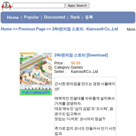
Home
|
Popular
|
Discounted
|
Rank
|
등록
Home
>>
Previous Page
>>
24h편의점 스토리 - Kairosoft Co.,Ltd
More
24h편의점 스토리
[Download]
Price :
$8.99
Category :
Games
Seller :
Kairosoft Co.,Ltd
근사한 편의점을 만드는 경영 시뮬레이
션!
매력적인 진열대를 자유롭게 설치해서
가게를 경영하자.
대표 메뉴인 ‘삼각 김밥’과 ‘도시락’, 음
료수도 입고해서
맛있는 ‘디저트’ 코너까지 창설?!
추가로 잡지 코너도 만들어서 인기 사진
집과