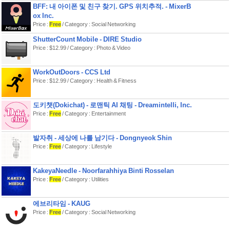
당신의 손으로 특별한 편의점을 만들어
BFF: 내 아이폰 및 친구 찾기. GPS 위치추적. - MixerB
보세요.
ox Inc.
Price :
Free
/ Category : Social Networking
편의점뿐 아니라 놀이공원과 햄버거 가
게, 캠핑장도 경영 가능?!
ShutterCount Mobile - DIRE Studio
‘카이로 소프트’를 검색하면 다른 게임
Price : $12.99 / Category : Photo & Video
도 볼 수 있어. https://kairopark.jp
기존에 플레이해 본 무료 게임과 한 번
WorkOutDoors - CCS Ltd
구매로 소장 가능한 앱이 한가득 있어!
Price : $12.99 / Category : Health & Fitness
2D 도트 카이로 소프트 게임 시리즈.
최신 정보는 Twitter를 팔로우해 줘.
도키챗(Dokichat) - 로맨틱 AI 채팅 - Dreamintelli, Inc.
Price :
Free
/ Category : Entertainment
발자취 - 세상에 나를 남기다 - Dongnyeok Shin
Price :
Free
/ Category : Lifestyle
KakeyaNeedle - Noorfarahhiya Binti Rosselan
Price :
Free
/ Category : Utilities
에브리타임 - KAUG
Price :
Free
/ Category : Social Networking