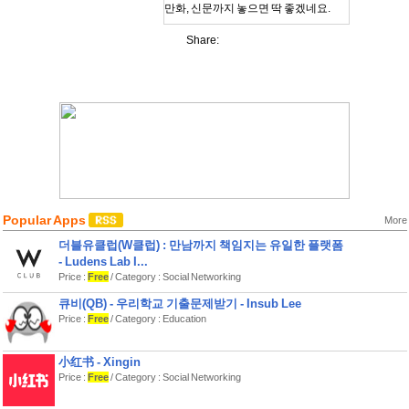
만화, 신문까지 놓으면 딱 좋겠네요.
계산대 옆에는 물론 따끈따끈한 ‘호
Share:
빵’과 바삭바삭한 ‘치킨’!
추운 계절에 몸과 마음을 데워 줄 어묵
도 빠지면 안 되죠.
봄, 여름, 가을, 겨울의 24시간 영업을
잘 견뎌 낼 수 있도록
개성적인 아르바이트를 모집하고 성장
시키며 알찬 가게를 만들어 보세요.
손님들의 작은 바람을 이루어 드리는 것
도 사장님의 일이랍니다.
손님이 원하는 상품을 들여서 단골손님
Popular Apps
More
을 쭉쭉 늘려 보세요!
더블유클럽(W클럽) : 만남까지 책임지는 유일한 플랫폼
- Ludens Lab I...
가게를 키우려면 다른 회사와의 협력도
필수!
Price :
Free
/ Category : Social Networking
제휴 교섭을 맺어 새로운 힘을 얻어 보
큐비(QB) - 우리학교 기출문제받기 - Insub Lee
세요.
Price :
Free
/ Category : Education
전국에 출점하면 라이벌 편의점이 기다
리고 있을지도?!
小红书 - Xingin
손님 유치 경쟁에 승리하여 전국에서 제
Price :
Free
/ Category : Social Networking
일가는 편의점이 됩시다.