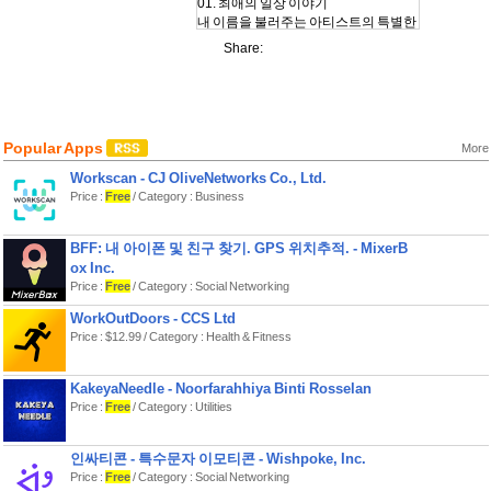
01. 최애의 일상 이야기
내 이름을 불러주는 아티스트의 특별한
일상 메시지를 받아 보세요
Share:
02. 최애의 단독 콘텐츠
아티스트가 직접 보내주는 단독 콘텐츠
를 만나 보세요
03. 최애랑 bubble LIVE
Popular Apps
More
텍스트만으로는 부족한 우리! bubble
Workscan - CJ OliveNetworks Co., Ltd.
LIVE로 최애와 일상을 나눠 보세요
Price :
Free
/ Category : Business
04. 최애가 답장을 기다려요
아티스트에게 응원과 사랑이 가득 찬 답
BFF: 내 아이폰 및 친구 찾기. GPS 위치추적. - MixerB
장을 보내 보세요
ox Inc.
Price :
Free
/ Category : Social Networking
05. 최애랑 나만의 기념일
오늘부터 1일! 아티스트와 나만의 특별
WorkOutDoors - CCS Ltd
한 기념일을 확인해 보세요
Price : $12.99 / Category : Health & Fitness
06. 나의 언어로 채팅 중
내 언어로 아티스트의 메시지를 읽고 내
KakeyaNeedle - Noorfarahhiya Binti Rosselan
언어로 답장을 보내 보세요
Price :
Free
/ Category : Utilities
[선택적 접근권한]
-선택적 접근 권한의 경우 허용에 동의
인싸티콘 - 특수문자 이모티콘 - Wishpoke, Inc.
하지 않으셔도 앱 사용이 가능합니다.
Price :
Free
/ Category : Social Networking