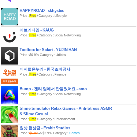
01. 사진
사진 / 동영상 전송 및 저장, 프로필 사진
HAPPYROAD - skhystec
및 채팅방 배경 설정에 사용
Price :
Free
/ Category : Lifestyle
02. 카메라
사진 / 동영상 촬영 및 전송, 프로필 사진
에브리타임 - KAUG
및 채팅방 배경 설정에 사용
Price :
Free
/ Category : Social Networking
03. 마이크
음성 메시지 / 동영상 촬영 및 전송에 사
Toolbox for Safari - YUJIN HAN
용
Price : $0.99 / Category : Utilities
04. 알림
서비스 이용 시 알림 수신을 위해 사용
디지털온누리 - 한국조폐공사
Price :
Free
/ Category : Finance
[구독상품]
01. bubble for YH 혜택
Bump - 젠리 팀에서 만들었어요 - amo
- 구매한 이용권의 인원 수만큼 bubble
Price :
Free
/ Category : Social Networking
메시지를 수신할 ARTIST를 선택할 수
있습니다.
- 선택한 ARTIST가 직접 보내는 bubble
Slime Simulator Relax Games - Anti-Stress ASMR
을 수신할 수 있습니다.
& Slime Casual...
Price :
Free
/ Category : Entertainment
02. 구독가격 및 기간
- 구독은 iTunes를 통해서 할 수 있으며
원샷 현상금 - Erabit Studios
iTunes 계정으로 결제금액이 청구됩니
Price :
$5.99
=> $3.99 / Category :
Games