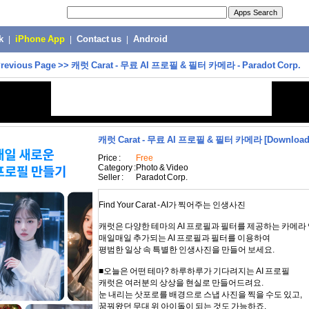
k
|
iPhone App
|
Contact us
|
Android
revious Page
>>
캐럿 Carat - 무료 AI 프로필 & 필터 카메라 - Paradot Corp.
캐럿 Carat - 무료 AI 프로필 & 필터 카메라
[Download
Price :
Free
Category :
Photo & Video
Seller :
Paradot Corp.
Find Your Carat - AI가 찍어주는 인생사진
캐럿은 다양한 테마의 AI 프로필과 필터를 제공하는 카메라
매일매일 추가되는 AI 프로필과 필터를 이용하여
평범한 일상 속 특별한 인생사진을 만들어 보세요.
■오늘은 어떤 테마? 하루하루가 기다려지는 AI 프로필
캐럿은 여러분의 상상을 현실로 만들어드려요.
눈 내리는 삿포로를 배경으로 스냅 사진을 찍을 수도 있고,
꿈꿔왔던 무대 위 아이돌이 되는 것도 가능하죠.