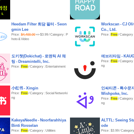
■SNS
캐럿의 공식 계정을 팔로우하고 새로운 소식과 이벤트를 확
- 인스타그램 : @carat.app (https://www.instagram.com/car
- 틱톡 : @carat.app (https://www.tiktok.com/@carat.app)
Heedam Filter 희담 필터 - Seon
Workscan - CJ Ol
gmin Lee
Co., Ltd.
■고객센터
Price :
$4,400.00
=> $3.99 / Category : P
Price :
Free
/ Category 
캐럿 앱에 필요한 기능을 제안하고 싶거나 문의사항이 있다
hoto & Video
연락해주세요.
- 이메일 : contact@carat.im
도키챗(Dokichat) - 로맨틱 AI 채
에브리타임 - KAU
■월 구독형 상품 안내
팅 - Dreamintelli, Inc.
Price :
Free
/ Category 
∙ 구입 확정 시 또는 무료 사용 기간 종료 시 Apple 계정으
ng
Price :
Free
/ Category : Entertainment
다.
∙ 구독 기간 종료 24시간 전에 자동 갱신을 해지하지 않으
갱신되며, 요금이 청구됩니다.
∙ 구입 후 '설정 > App Store > Apple ID 선택 > Apple ID 
을 관리하고 자동 갱신을 해지할 수 있습니다.
小红书 - Xingin
인싸티콘 - 특수문자
Price :
Free
/ Category : Social Networki
Wishpoke, Inc.
이용약관 : https://carat.im/terms_kr
ng
Price :
Free
/ Category 
ng
KakeyaNeedle - Noorfarahhiya
ALTTL: Seeing Sta
Binti Rosselan
ode
Price :
Free
/ Category : Utilities
Price : $3.99 / Category