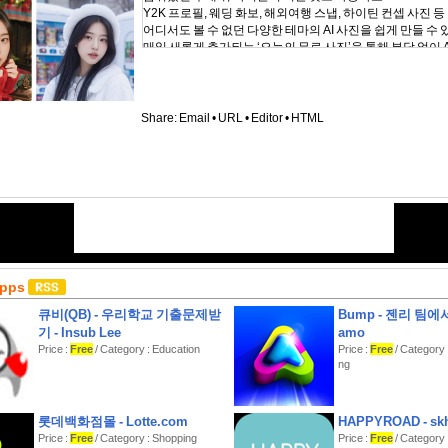
Y2K 프로필, 웨딩 화보, 해외여행 스냅, 하이틴 컨셉 사진 등
어디서도 볼 수 없던 다양한 테마의 AI 사진을 쉽게 만들 수 
매일 새롭게 추가되는 ‘오늘의 무료 사진’을 통해 부담 없이 
고 저장해 보세요.
■나에게 어울리는 스타일을 찾아서
‘머리, 잘라도 될까?’ ‘블랙 드레스를 입는다면 어떨까?’
Share:
Email
•
URL
•
Editor
•
HTML
캐럿은 나도 모르는 나의 모습을 발견하고,
어울리는 스타일을 찾아가는 즐거움을 선사합니다.
AI 사진을 생성하여 다양한 스타일을 무료로 체험해 보세요.
여러 패션 브랜드의 아이템을 미리 착용해 보는 팝업스토어도
■내 인생사진을 자랑하고 싶다면
캐럿으로 만든 내 인생사진을 피드에 공유하고 다른 사용자
요.
사진 필터 정보나 촬영 장소 등을 자유롭게 공유할 수 있고,
나눌 수 있어요.
Apps
■세상 모든 카메라 필터
큐비(QB) - 우리학교 기출문제받
Bump - 젠리 팀에
캐럿 크리에이터들이 직접 만든 필터부터 지금 가장 트렌디
기 - Insub Lee
amo
지,
Price :
Free
/ Category : Education
Price :
Free
/ Category 
필터 검색부터 사진 촬영, 보정까지 캐럿에서 모두 해결하세
ng
타임스탬프, QR 스캔, 연속 촬영 등 수많은 카메라 기능 역
았습니다.
- 캐럿의 필터 크리에이터에 관심이 있다면, 프로필 탭에서
롯데백화점몰 - Lotte.com
HAPPYROAD - skh
를 신청해 보세요.
Price :
Free
/ Category : Shopping
Price :
Free
/ Category :
캐럿팀은 언제나 새로운 필터 크리에이터 분들을 환영합니