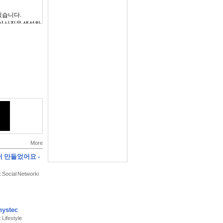
있습니다.
AI 사진을 생성하
 열려 있어요.
와 소통해 보세
 행복한 순간들을
More
서 만들었어요 -
한 인스타 필터까
: Social Networki
요.
시 놓치지 않고 담
 필터 크리에이터
ystec
 Lifestyle
다.