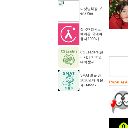
다섯별책장 - Y
ena Kim
전국여행지도 -
에이든, 국내여
행지 1000개 ...
CS Leaders(관
리사) | 2026년
대비 문제 -...
SMAT 모듈 B |
2026년 대비 문
Popular 
제 - Masak...