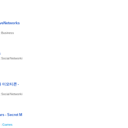
인하세요.
at.app)
iveNetworks
: Business
면 아래 이메일로
G
: Social Networki
로 요금이 청구됩니
면 구독이 자동으로
보기 > 구독'에서 구독
 이모티콘 -
: Social Networki
rs - Secret M
 :
Games