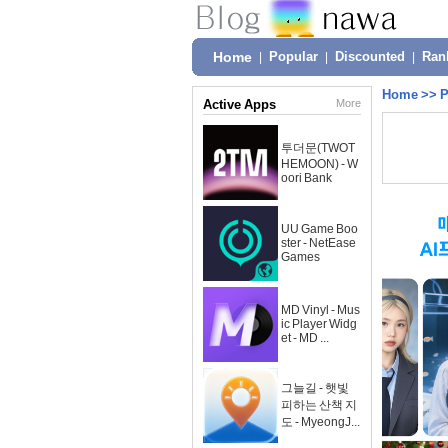
Home
|
Popular
|
Discounted
|
Ran
Home
>>
P
Active Apps
More
투더문(TWOT
HEMOON) - W
oori Bank
UU Game Boo
ster - NetEase
Games
MD Vinyl - Mus
ic Player Widg
et - MD ...
그늘길 - 햇빛
피하는 산책 지
도 - MyeongJ...