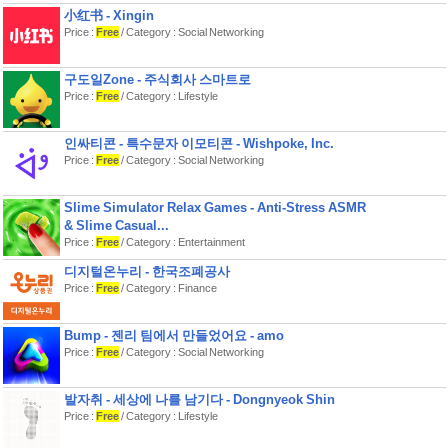
平衡和曝光补偿等.
小红书 - Xingin
带有一个RGB示波器.用于更准确的控
Price :
Free
/ Category : Social Networking
制颜色
• 同时兼容动态照片
구도일Zone - 주식회사 스마트로
大多数摄影app无法拍摄动态照片.本
Price :
Free
/ Category : Lifestyle
app在普通无锐化模式下仍然可以拍摄
动态照片.
인싸티콘 - 특수문자 이모티콘 - Wishpoke, Inc.
• 拍摄拜耳阵列RAW
Price :
Free
/ Category : Social Networking
适合专业人士进行后期处理
• 自定义图像压缩
Slime Simulator Relax Games - Anti-Stress ASMR
某些需要拍摄大量图像的情况下(比如
& Slime Casual...
拍作业),可以使用更适合压缩.拍一页书
Price :
Free
/ Category : Entertainment
仅需0.05MB.
디지털온누리 - 한국조폐공사
• 专为单手操作设计
Price :
Free
/ Category : Finance
不同于很多摄影app需要经常点击上半
个屏幕,单手不便于操作.
Bump - 젠리 팀에서 만들었어요 - amo
Price :
Free
/ Category : Social Networking
• 等等...
如果你碰到了任何问题,别担心,请立即
발자취 - 세상에 나를 남기다 - Dongnyeok Shin
联系我!这也能帮我不断优化无锐化相
Price :
Free
/ Category : Lifestyle
机
如果你有什么有意思的想法,那就更好