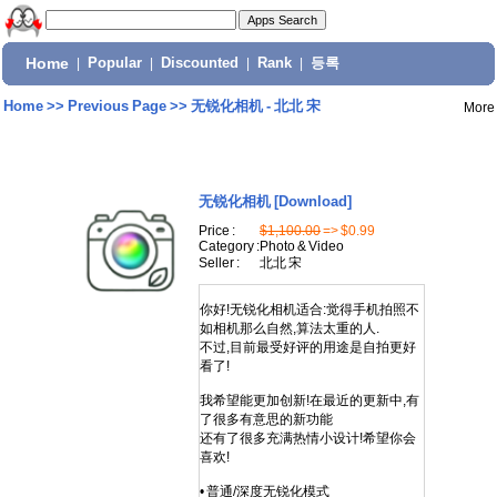
Home
|
Popular
|
Discounted
|
Rank
|
등록
Home
>>
Previous Page
>>
无锐化相机 - 北北 宋
More
无锐化相机
[Download]
Price :
$1,100.00
=> $0.99
Category :
Photo & Video
Seller :
北北 宋
你好!无锐化相机适合:觉得手机拍照不
如相机那么自然,算法太重的人.
不过,目前最受好评的用途是自拍更好
看了!
我希望能更加创新!在最近的更新中,有
了很多有意思的新功能
还有了很多充满热情小设计!希望你会
喜欢!
• 普通/深度无锐化模式