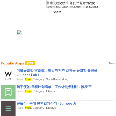
普通无锐化模式: 降低 拍照时的锐化.
深度无锐化模式: 完全消除 手机拍照时
的算法.得到更接近相机质感的照片.可
Share:
以保存为Raw或Heic.
• 新功能:自定义滤镜,和一些创新功能
我们经常使用别人制作的滤镜,是时候
寻找我们自己的色彩了!
还有几个创新功能,那就是更加创新的,
你想象不到的功能
• 为自拍优化
新增间隔拍摄,例如,可以让它每隔五秒
拍一张,直到点了结束.自拍时,将手机放
Popular Apps
置好,然后就可以一次**拍摄很多张.比
More
倒计时效率更高.
더블유클럽(W클럽) : 만남까지 책임지는 유일한 플랫폼
新增记忆前置放大倍数和参考线.
- Ludens Lab I...
新增拍后预览.
Price :
Free
/ Category : Social Networking
• 个**化
随手便签-日程计划清单、工作计划便利贴 - 雅庆 王
自定义图标(共16个可选).
Price :
Free
/ Category : Utilities
自定义背景和文字的颜色,或者用图片
自定义整个界面.
自定义水印.
군돌이 - 군대 전역일계산기 - Junwoo Ji
Price :
Free
/ Category : Lifestyle
• 专业模式
你可以手动调节快门速度,ISO,对焦,白