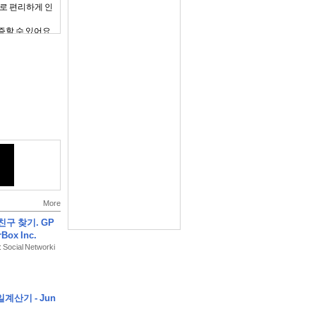
로 편리하게 인
증할 수 있어요
년씩 연장돼요
 공격으로부터 안
 수 있어요
 허용에 동의하지
More
 친구 찾기. GP
Box Inc.
: Social Networki
있어야 정상적으로
수 있어요)
600-1522 / 이
계산기 - Jun
*** / 이메일 :