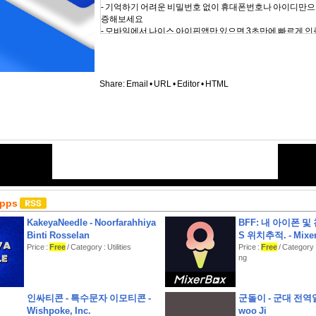
- 기억하기 어려운 비밀번호 없이 휴대폰번호나 아이디만으
증해보세요
- 모바일에서 나이스 아이핀앱만 있으면 3초만에 빠르게 인
# 오랫동안 안전하게
- 나이스 아이핀앱을 사용할 때마다 아이핀 유효기간이 3
- 나이스 아이핀앱은 강력한 보안 기능이 탑재되어 외부의
Share:
Email
•
URL
•
Editor
•
HTML
전해요
# 과거 사용이력까지 한 번에
- 이전에 가입/탈퇴했던 이력과, 인증 이력을 한 번에 확인할
# 꼭 필요한 권한만 요청해요
[선택 접근권한]
- 알림 : 앱 PUSH 인증 시, 인증 요청 알림 메시지 수신
- 카메라 : QR인증 시, QR코드 스캔
* 선택 접근권한은 특정 기능을 사용할 때 허용이 필요하며,
Apps
않으셔도 나이스 아이핀을 이용하실 수 있어요
KakeyaNeedle - Noorfarahhiya
BFF: 내 아이폰 및
# 이용안내
Binti Rosselan
S 위치추적. - Mixer
- 지원 버전 : iOS 13.0 이상
Price :
Free
/ Category : Utilities
Price :
Free
/ Category 
- 나이스 아이핀은 무료 서비스이며, 인터넷에 연결되어 
ng
사용하실 수 있어요. (인터넷 이용 시 데이터 요금이 발생할 
- 문의처
* 개인고객 이용문의 : 홈페이지 : www.niceipin.co.kr / 유선 1
인싸티콘 - 특수문자 이모티콘 -
군돌이 - 군대 전역일
메일 : niceipin_privacy@nice.co.kr
Wishpoke, Inc.
* 기업고객 도입문의 : 홈페이지 : niceid.co.kr / 유선 ***-***-*
woo Ji