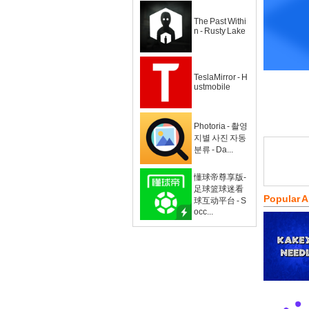
The Past Withi
n - Rusty Lake
TeslaMirror - H
ustmobile
Photoria - 촬영
지별 사진 자동
분류 - Da...
懂球帝尊享版-
足球篮球迷看
Popular 
球互动平台 - S
occ...