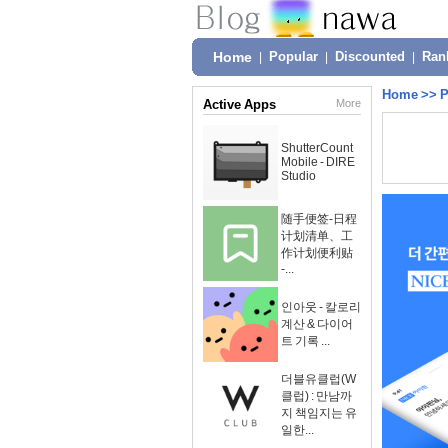
Home
|
Popular
|
Discounted
|
Ran
Home
>>
P
Active Apps
More
ShutterCount
Mobile - DIRE
Studio
随手便签-日程
计划清单、工
作计划便利贴
-...
인아웃 - 칼로리
계산 & 다이어
트 기록 ...
더블유클럽(W
클럽) : 만남까
지 책임지는 유
일한...