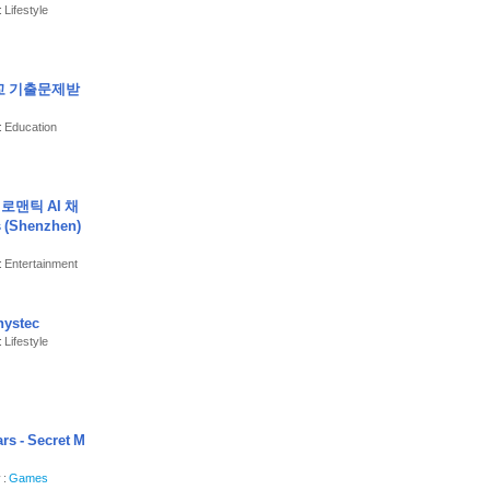
 Lifestyle
학교 기출문제받
: Education
- 로맨틱 AI 채
 (Shenzhen)
: Entertainment
ystec
 Lifestyle
rs - Secret M
 :
Games