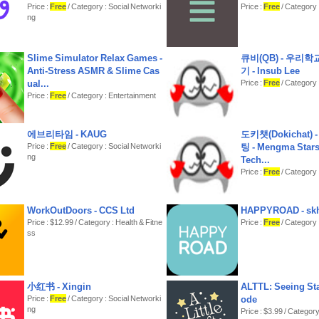
niceid@nice.co.kr
Price :
Free
/ Category : Social Networki
Price :
Free
/ Category :
ng
Slime Simulator Relax Games -
큐비(QB) - 우리
Anti-Stress ASMR & Slime Cas
기 - Insub Lee
ual...
Price :
Free
/ Category 
Price :
Free
/ Category : Entertainment
에브리타임 - KAUG
도키챗(Dokichat) 
Price :
Free
/ Category : Social Networki
팅 - Mengma Stars
ng
Tech...
Price :
Free
/ Category 
WorkOutDoors - CCS Ltd
HAPPYROAD - skh
Price : $12.99 / Category : Health & Fitne
Price :
Free
/ Category :
ss
小红书 - Xingin
ALTTL: Seeing Sta
Price :
Free
/ Category : Social Networki
ode
ng
Price : $3.99 / Category