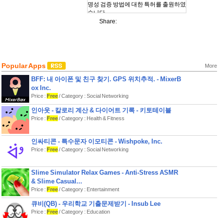
명성 검증 방법에 대한 특허를 출원하였
습니다.
- 표면적으로 하는 약속이 아닌 실제로
Share:
투명한 추첨방식과 확률에 대한 특허를
출원하여 신뢰를 보여드립니다.
▶ 모든 상품 구성이 박스가격 이상으
로!
Popular Apps
More
- 해시박스 몬스터는 유통구조의 혁신
을 통해 모든 상품 가격이 박스 가격 이
BFF: 내 아이폰 및 친구 찾기. GPS 위치추적. - MixerB
상으로 설정되어 있습니다.
ox Inc.
- 원가가 지나치게 낮은 화장품은 지양
Price :
Free
/ Category : Social Networking
하고, 실생활에서 사용할만한 제품들로
인아웃 - 칼로리 계산 & 다이어트 기록 - 키토테이블
이루어져 있습니다.
Price :
Free
/ Category : Health & Fitness
▶ 랭킹 도전!
- 실시간 언박싱되는 현황을 보며 기회
인싸티콘 - 특수문자 이모티콘 - Wishpoke, Inc.
를 노리고 두손모아 도전!!
Price :
Free
/ Category : Social Networking
- 높은금액 상품에 당첨되었다면 언박
싱 랭킹에 올라갑니다.
Slime Simulator Relax Games - Anti-Stress ASMR
▶ 포인트전환, 배송주문도 내 맘대로
& Slime Casual...
- 원하지 않은 상품은 해시포인트로 변
Price :
Free
/ Category : Entertainment
환하여 해시박스를 또 구매할 수 있어
요.
큐비(QB) - 우리학교 기출문제받기 - Insub Lee
- 받고싶은 상품은 배송주문을 통해 택
Price :
Free
/ Category : Education
배로 배송받을 수 있습니다.