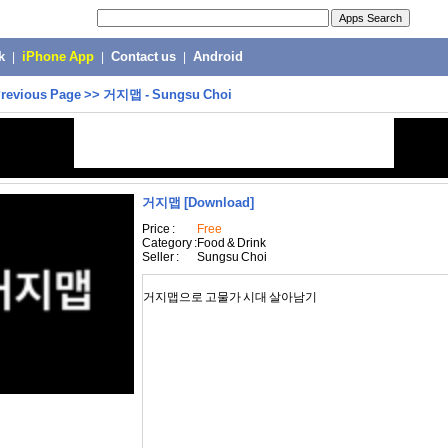
k
|
iPhone App
|
Contact us
|
Android
revious Page
>>
거지맵 - Sungsu Choi
거지맵
[Download]
Price :
Free
Category :
Food & Drink
Seller :
Sungsu Choi