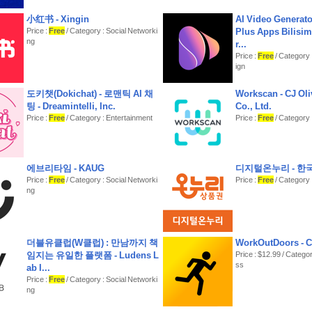
小红书 - Xingin
AI Video Generator
Price :
Free
/ Category : Social Networki
Plus Apps Bilisim
ng
r...
Price :
Free
/ Category 
ign
도키챗(Dokichat) - 로맨틱 AI 채
Workscan - CJ Ol
팅 - Dreamintelli, Inc.
Co., Ltd.
Price :
Free
/ Category : Entertainment
Price :
Free
/ Category 
에브리타임 - KAUG
디지털온누리 - 
Price :
Free
/ Category : Social Networki
Price :
Free
/ Category 
ng
더블유클럽(W클럽) : 만남까지 책
WorkOutDoors - C
임지는 유일한 플랫폼 - Ludens L
Price : $12.99 / Categor
ss
ab I...
Price :
Free
/ Category : Social Networki
ng