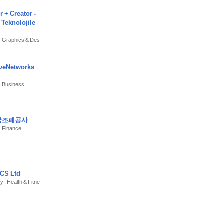
 + Creator -
 Teknolojile
: Graphics & Des
iveNetworks
: Business
한국조폐공사
: Finance
CS Ltd
y : Health & Fitne