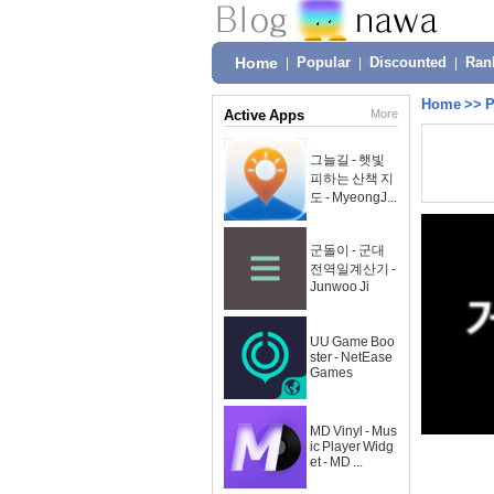
Home
|
Popular
|
Discounted
|
Ran
Home
>>
P
Active Apps
More
그늘길 - 햇빛
피하는 산책 지
도 - MyeongJ...
군돌이 - 군대
전역일계산기 -
Junwoo Ji
UU Game Boo
ster - NetEase
Games
MD Vinyl - Mus
ic Player Widg
et - MD ...