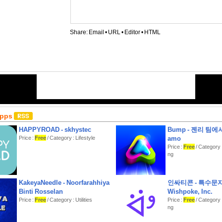
Share:
Email
•
URL
•
Editor
•
HTML
Apps
HAPPYROAD - skhystec
Bump - 젠리 팀에
Price :
Free
/ Category : Lifestyle
amo
Price :
Free
/ Category 
ng
KakeyaNeedle - Noorfarahhiya
인싸티콘 - 특수문자
Binti Rosselan
Wishpoke, Inc.
Price :
Free
/ Category : Utilities
Price :
Free
/ Category 
ng