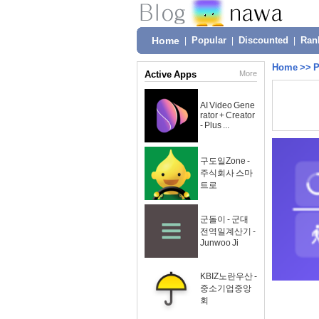
Home
|
Popular
|
Discounted
|
Ran
Home
>>
P
Active Apps
More
AI Video Gene
rator + Creator
- Plus ...
구도일Zone -
주식회사 스마
트로
군돌이 - 군대
전역일계산기 -
Junwoo Ji
KBIZ노란우산 -
중소기업중앙
회