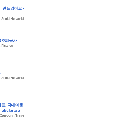
서 만들었어요 -
Health에서 직접
기화 없음, 데이터
: Social Networki
요:
한국조폐공사
: Finance
G
: Social Networki
.
이든, 국내여행
abularasa
 Category : Trave