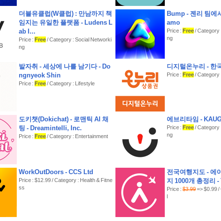
프라이버시 최우선
더블유클럽(W클럽) : 만남까지 책
Bump - 젠리 팀에
건강 데이터가 기기를 떠나지 않습니다. VitalTile은 Apple 
임지는 유일한 플랫폼 - Ludens L
amo
읽고 모든 것을 로컬에 저장합니다. 계정 없음, 클라우드 동
ab I...
Price :
Free
/ Category 
수집 없음.
ng
Price :
Free
/ Category : Social Networki
ng
무료 및 Pro
무료로 시작하고 VitalTile Pro로 전체 경험을 잠금 해제하세
발자취 - 세상에 나를 남기다 - Do
디지털온누리 - 
• 무제한 위젯
ngnyeok Shin
Price :
Free
/ Category 
• 8가지 디스플레이 스타일 모두
Price :
Free
/ Category : Lifestyle
• 차트를 포함한 모든 레이아웃
• 맞춤 색상 및 그라데이션
• 맞춤 글꼴 및 아이콘
• 목표 추적
도키챗(Dokichat) - 로맨틱 AI 채
에브리타임 - KAU
• 테두리 맞춤 설정
팅 - Dreamintelli, Inc.
Price :
Free
/ Category 
ng
VitalTile을 다운로드하고 건강 데이터를 아름답게 만드세요
Price :
Free
/ Category : Entertainment
이용 약관(EULA): https://www.apple.com/legal/internet-
WorkOutDoors - CCS Ltd
전국여행지도 - 에
Price : $12.99 / Category : Health & Fitne
지 1000개 총정리 - T
ss
Price :
$3.99
=> $0.99 /
l