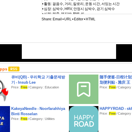
• 활동: 걸음수, 거리, 칼로리, 운동 시간, 서있는 시간
• 심장: 심박수, HRV, 안정시 심박수, 걷기 심박수
• 신체: 체중, 체지방, BMI, 키
• 수면: 수면 시간, 수면 단계, 취침 시간
Share:
Email
•
URL
•
Editor
•
HTML
• 영양: 단백질, 탄수화물, 지방, 물, 카페인, 비타민
• 호흡: 호흡수, 산소 포화도
• 그 외 다수...
8가지 멋진 디스플레이 스타일
8가지 아름다운 디스플레이 스타일 중 선택 — 링, 게이지, 불
원하는 방식으로 데이터를 표시하세요.
완전한 맞춤 설정
각 위젯을 나만의 것으로:
Apps
• 6가지 아름다운 레이아웃 중 선택
큐비(QB) - 우리학교 기출문제받
随手便签-日程计
• 텍스트, 아이콘, 배경, 강조에 원하는 색상 선택
기 - Insub Lee
• 그라데이션 배경 추가
划便利贴 - 雅庆 王
• 다양한 글꼴 스타일 중 선택
Price :
Free
/ Category : Education
Price :
Free
/ Category : 
• 맞춤 테두리 및 아이콘 설정
목표 설정 및 추적
모든 지표에 개인 목표를 설정하고 하루 종일 진행 상황이 
KakeyaNeedle - Noorfarahhiya
HAPPYROAD - skh
켜보세요. 홈 화면의 시각적 피드백으로 동기 부여를 유지하
Binti Rosselan
Price :
Free
/ Category :
Price :
Free
/ Category : Utilities
소형 및 중형 위젯
모든 홈 화면 레이아웃에 완벽합니다. 다양한 크기를 혼합하
강 대시보드를 만드세요.