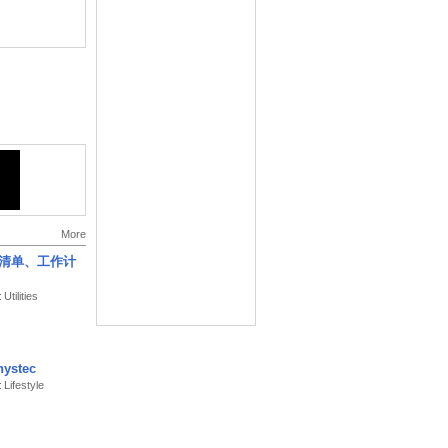
꽃, 다이얼 등 —
More
划清单、工作计
Utilities
채워지는 것을 지
ystec
세요.
 Lifestyle
여 이상적인 건