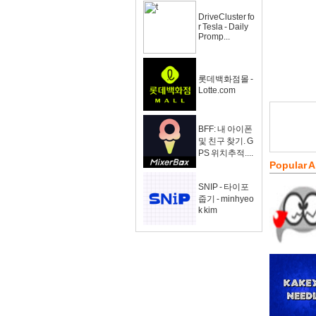
DriveCluster fo
r Tesla - Daily
Promp...
롯데백화점몰 -
Lotte.com
BFF: 내 아이폰
및 친구 찾기. G
PS 위치추적....
Popular 
SNIP - 타이포
줍기 - minhyeo
k kim