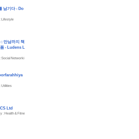
 남기다 - Do
 Lifestyle
: 만남까지 책
- Ludens L
: Social Networki
oorfarahhiya
Utilities
CS Ltd
y : Health & Fitne