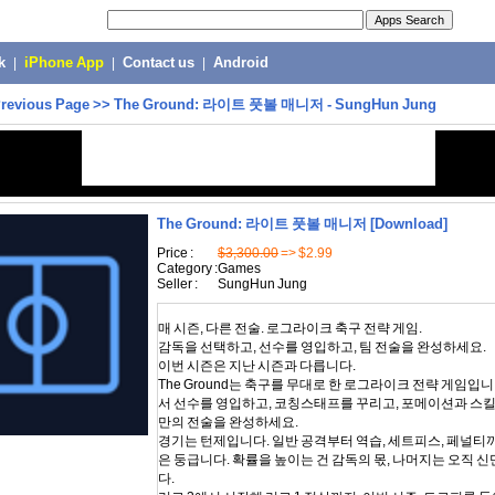
k
|
iPhone App
|
Contact us
|
Android
revious Page
>>
The Ground: 라이트 풋볼 매니저 - SungHun Jung
The Ground: 라이트 풋볼 매니저
[Download]
Price :
$3,300.00
=> $2.99
Category :
Games
Seller :
SungHun Jung
매 시즌, 다른 전술. 로그라이크 축구 전략 게임.
감독을 선택하고, 선수를 영입하고, 팀 전술을 완성하세요.
이번 시즌은 지난 시즌과 다릅니다.
The Ground는 축구를 무대로 한 로그라이크 전략 게임입
서 선수를 영입하고, 코칭스태프를 꾸리고, 포메이션과 스
만의 전술을 완성하세요.
경기는 턴제입니다. 일반 공격부터 역습, 세트피스, 페널티까
은 둥급니다. 확률을 높이는 건 감독의 몫, 나머지는 오직 
다.