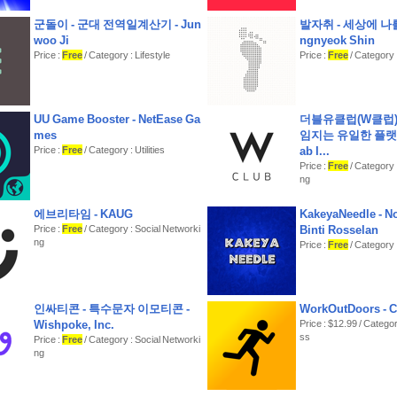
군돌이 - 군대 전역일계산기 - Jun
발자취 - 세상에 나를
woo Ji
ngnyeok Shin
Price :
Free
/ Category : Lifestyle
Price :
Free
/ Category :
UU Game Booster - NetEase Ga
더블유클럽(W클럽) 
mes
임지는 유일한 플랫폼 
Price :
Free
/ Category : Utilities
ab I...
Price :
Free
/ Category 
ng
에브리타임 - KAUG
KakeyaNeedle - N
Price :
Free
/ Category : Social Networki
Binti Rosselan
ng
Price :
Free
/ Category : 
인싸티콘 - 특수문자 이모티콘 -
WorkOutDoors - C
Wishpoke, Inc.
Price : $12.99 / Categor
ss
Price :
Free
/ Category : Social Networki
ng