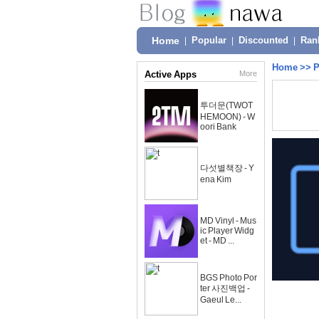
Home
|
Popular
|
Discounted
|
Ran
Home
>>
P
Active Apps
More
투더문(TWOT
HEMOON) - W
oori Bank
다섯별책장 - Y
ena Kim
MD Vinyl - Mus
ic Player Widg
et - MD ...
BGS Photo Por
ter 사진백업 -
Gaeul Le...