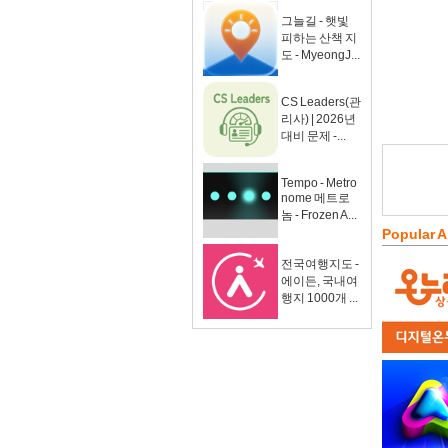
그늘길 - 햇빛
피하는 산책 지
도 - MyeongJ...
CS Leaders(관
리사) | 2026년
대비 문제 -...
Tempo - Metro
nome 메트로
놈 - Frozen A...
Popular 
전국여행지도 -
에이든, 국내여
행지 1000개 ...