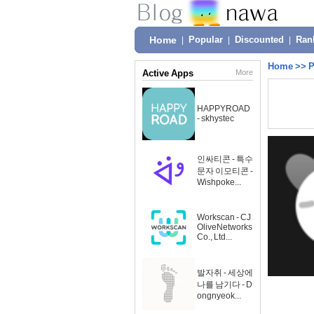
Home
|
Popular
|
Discounted
|
Ran
Home
>>
P
Active Apps
More
HAPPYROAD
- skhystec
인싸티콘 - 특수
문자 이모티콘 -
Wishpoke...
Workscan - CJ
OliveNetworks
Co., Ltd...
발자취 - 세상에
나를 남기다 - D
ongnyeok...