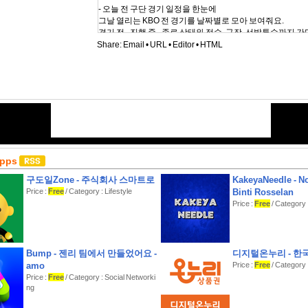
- 오늘 전 구단 경기 일정을 한눈에
그날 열리는 KBO 전 경기를 날짜별로 모아 보여줘요.
경기 전 · 진행 중 · 종료 상태와 점수, 구장, 선발투수까지 
Share:
Email
•
URL
•
Editor
•
HTML
- 우리 팀 리그 순위를 한눈에
시즌 순위표와 우리 팀의 안타 · 홈런 · 득점 · 도루 · 실점 · 
적을 빠르게 확인하세요.
- 이런 분께 추천해요
일하면서도 우리 팀 점수가 궁금한 분
앱을 일일이 열기 번거로운 분
Apps
구도일Zone - 주식회사 스마트로
KakeyaNeedle - N
Price :
Free
/ Category : Lifestyle
Binti Rosselan
Price :
Free
/ Category : 
Bump - 젠리 팀에서 만들었어요 -
디지털온누리 - 
amo
Price :
Free
/ Category 
Price :
Free
/ Category : Social Networki
ng