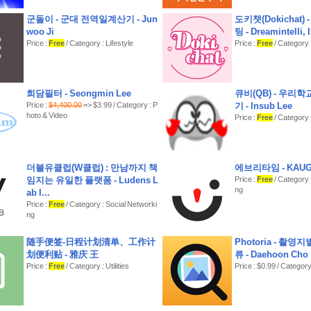
군돌이 - 군대 전역일계산기 - Jun
도키챗(Dokichat) 
woo Ji
팅 - Dreamintelli, 
Price :
Free
/ Category : Lifestyle
Price :
Free
/ Category 
희담필터 - Seongmin Lee
큐비(QB) - 우리
Price :
$4,400.00
=> $3.99 / Category : P
기 - Insub Lee
hoto & Video
Price :
Free
/ Category 
더블유클럽(W클럽) : 만남까지 책
에브리타임 - KAU
임지는 유일한 플랫폼 - Ludens L
Price :
Free
/ Category 
ng
ab I...
Price :
Free
/ Category : Social Networki
ng
随手便签-日程计划清单、工作计
Photoria - 촬영
划便利贴 - 雅庆 王
류 - Daehoon Cho
Price :
Free
/ Category : Utilities
Price : $0.99 / Categor