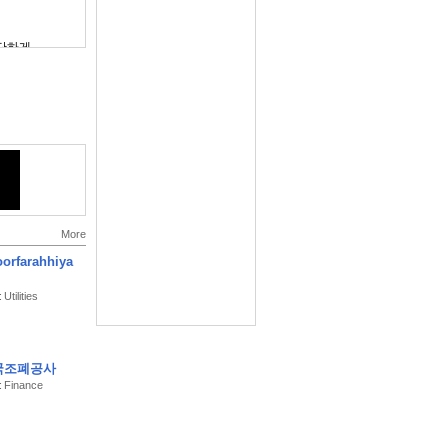
간단하게.
방어율 같은 주요 성
More
oorfarahhiya
Utilities
한국조폐공사
: Finance