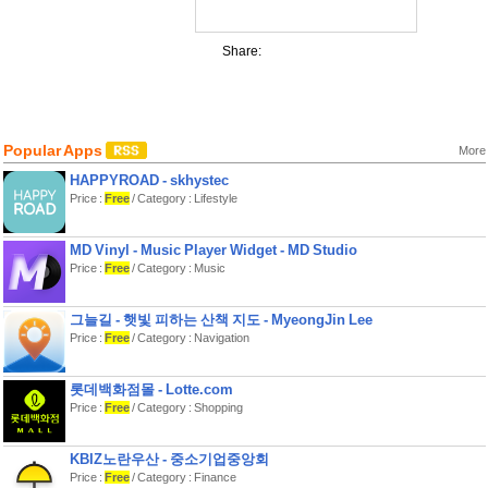
Share:
Popular Apps
More
HAPPYROAD - skhystec
Price :
Free
/ Category : Lifestyle
MD Vinyl - Music Player Widget - MD Studio
Price :
Free
/ Category : Music
그늘길 - 햇빛 피하는 산책 지도 - MyeongJin Lee
Price :
Free
/ Category : Navigation
롯데백화점몰 - Lotte.com
Price :
Free
/ Category : Shopping
KBIZ노란우산 - 중소기업중앙회
Price :
Free
/ Category : Finance