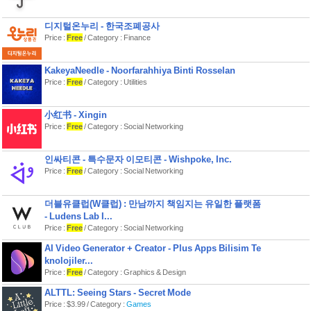
디지털온누리 - 한국조폐공사
Price :
Free
/ Category : Finance
KakeyaNeedle - Noorfarahhiya Binti Rosselan
Price :
Free
/ Category : Utilities
小红书 - Xingin
Price :
Free
/ Category : Social Networking
인싸티콘 - 특수문자 이모티콘 - Wishpoke, Inc.
Price :
Free
/ Category : Social Networking
더블유클럽(W클럽) : 만남까지 책임지는 유일한 플랫폼
- Ludens Lab I...
Price :
Free
/ Category : Social Networking
AI Video Generator + Creator - Plus Apps Bilisim Te
knolojiler...
Price :
Free
/ Category : Graphics & Design
ALTTL: Seeing Stars - Secret Mode
Price : $3.99 / Category :
Games