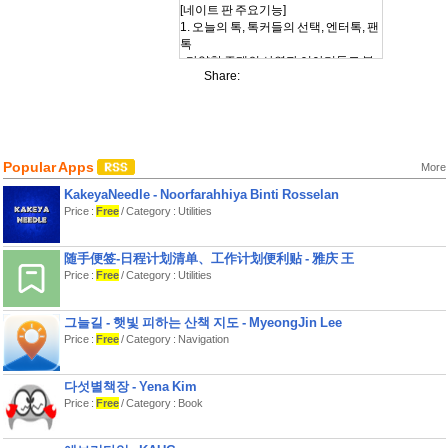
[네이트 판 주요기능]
1. 오늘의 톡, 톡커들의 선택, 엔터톡, 팬
톡
- 다양한 주제의 사연과 이야기들도 볼
Share:
수 있고 내 이야기도 공유해보세요
- 실시간 업데이트된 이야기들이 궁금
하다면 새로고침 기능을 통해 찾아볼 수
있습니다
2. 내가 사랑하는 스타, 연예인 이야기
Popular Apps
More
는 이제 팬톡에서 나누자
KakeyaNeedle - Noorfarahhiya Binti Rosselan
- 내가 좋아하는 스타와 연예인에 대해
친구들과 얘기하고 공감을 나눌 수 있어
Price :
Free
/ Category : Utilities
요
随手便签-日程计划清单、工作计划便利贴 - 雅庆 王
3. 즐겨찾기 목록 및 설정
Price :
Free
/ Category : Utilities
- 톡톡 즐겨찾기와 팬톡 즐겨찾기로 내
가 좋아하는 주제의 이야기를 편리하게
볼 수 있어요
그늘길 - 햇빛 피하는 산책 지도 - MyeongJin Lee
Price :
Free
/ Category : Navigation
4. 검색
- 내가 보고싶고 궁금한 이야기는 검색
을 통해 바로바로 찾아 볼 수 있답니다
다섯별책장 - Yena Kim
Price :
Free
/ Category : Book
5. 나만의 맞춤형 My 메뉴
- 내가 쓴글, 내가 쓴 댓글을 통해 내가
작성한 글들만 모아서 볼 수 있습니다