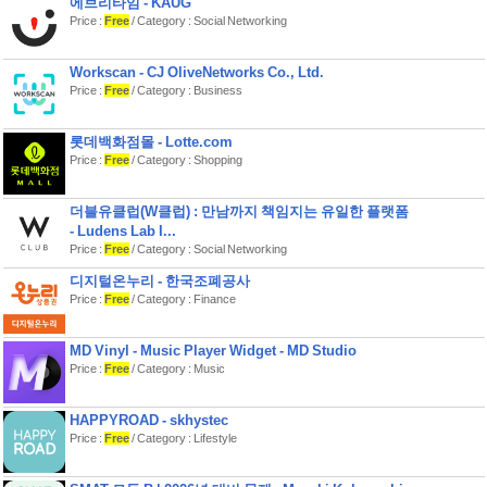
에브리타임 - KAUG
- 오늘의 톡 선정, 베플 선정, 내글의 댓
Price :
Free
/ Category : Social Networking
글, 내 댓글의 답글은 알림을 통해 실시
간으로 받아 볼 수 있어요
- 내가 좋아하는 스타의 이야기가 가득
Workscan - CJ OliveNetworks Co., Ltd.
한 팬톡! MY팬톡으로 설정하면 편하게
Price :
Free
/ Category : Business
이용하실 수 있습니다
6. 판 쓰기 에디터
롯데백화점몰 - Lotte.com
- 이미지 멀티 첨부를 통해 네이버, 다음,
Price :
Free
/ Category : Shopping
네이트, 구글, 카페, 블로그, 커뮤니티 등
에서 찾은 재미있고
다양한 이미지와 움짤을 등록해 보세요
더블유클럽(W클럽) : 만남까지 책임지는 유일한 플랫폼
- 좀 더 예쁘고 재미있게 이미지를 꾸미
- Ludens Lab I...
고 싶다면 이미지 편집 기능을 이용해
Price :
Free
/ Category : Social Networking
보세요
디지털온누리 - 한국조폐공사
- 단락 순서 조정 기능 (드래그)을 통해
Price :
Free
/ Category : Finance
더욱 더 편하고 완성도 높은 글을 쓸 수
있어요
- 글쓰기가 취소될까봐 걱정이신가요?
MD Vinyl - Music Player Widget - MD Studio
글을 나중에 다시 쓰고 싶을땐? 임시저
Price :
Free
/ Category : Music
장 기능을 통해 안전하고
편리하게 쓰실 수 있답니다
- 내가 썼던 글들을 모아서 시리즈로 이
HAPPYROAD - skhystec
어 쓰고 싶을 땐 판 이어쓰기 기능을 이
Price :
Free
/ Category : Lifestyle
용해보세요
7. 재미있는 글 공유하기