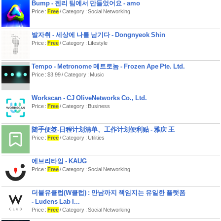
Bump - 젠리 팀에서 만들었어요 - amo
Price :
Free
/ Category : Social Networking
발자취 - 세상에 나를 남기다 - Dongnyeok Shin
Price :
Free
/ Category : Lifestyle
Tempo - Metronome 메트로놈 - Frozen Ape Pte. Ltd.
Price : $3.99 / Category : Music
Workscan - CJ OliveNetworks Co., Ltd.
Price :
Free
/ Category : Business
随手便签-日程计划清单、工作计划便利贴 - 雅庆 王
Price :
Free
/ Category : Utilities
에브리타임 - KAUG
Price :
Free
/ Category : Social Networking
더블유클럽(W클럽) : 만남까지 책임지는 유일한 플랫폼
- Ludens Lab I...
Price :
Free
/ Category : Social Networking