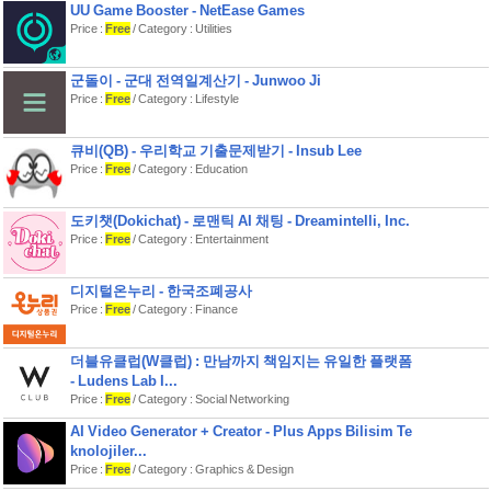
UU Game Booster - NetEase Games
Price :
Free
/ Category : Utilities
군돌이 - 군대 전역일계산기 - Junwoo Ji
Price :
Free
/ Category : Lifestyle
큐비(QB) - 우리학교 기출문제받기 - Insub Lee
Price :
Free
/ Category : Education
도키챗(Dokichat) - 로맨틱 AI 채팅 - Dreamintelli, Inc.
Price :
Free
/ Category : Entertainment
디지털온누리 - 한국조폐공사
Price :
Free
/ Category : Finance
더블유클럽(W클럽) : 만남까지 책임지는 유일한 플랫폼
- Ludens Lab I...
Price :
Free
/ Category : Social Networking
AI Video Generator + Creator - Plus Apps Bilisim Te
knolojiler...
Price :
Free
/ Category : Graphics & Design