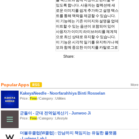
를 텍스트와 함께 저장하고 관리할 수
있도록 합니다. 사용자는 컬렉션에 새
로운 이미지를 쉽게 추가하고 설명 텍스
트를 통해 맥락을 제공할 수 있습니다.
이 기능에는 기존 이미지와 설명을 업데
이트할 수 있는 옵션이 포함되어 있어
사용자가 이미지 라이브러리를 체계적
으로 최신 상태로 유지할 수 있습니다.
이 기능은 시각적 일기를 유지하거나 메
모와 함께 중요한 이미지를 카탈로그로
관리하고자 하는 사용자에게 적합합니
Share:
다.
노트:
"노트" 기능은 중요한 정보를 관리할 수
있는 다재다능한 도구를 제공합니다.
사용자는 비밀번호, 중요한 알림, 할 일
Popular Apps
More
목록 및 기타 필수 정보를 포함하는 노
KakeyaNeedle - Noorfarahhiya Binti Rosselan
트를 생성, 추가 및 정리할 수 있습니다.
Price :
Free
/ Category : Utilities
이 기능은 노트의 추가, 관리, 삭제 및 업
데이트를 지원하여 사용자가 중요한 정
보를 안전하고 효율적으로 추적할 수 있
군돌이 - 군대 전역일계산기 - Junwoo Ji
도록 합니다. 이 기능을 통해 사용자는
Price :
Free
/ Category : Lifestyle
개인 노트에 쉽게 접근할 수 있으며 필
요에 따라 업데이트할 수 있습니다.
더블유클럽(W클럽) : 만남까지 책임지는 유일한 플랫폼
음악:
- Ludens Lab I...