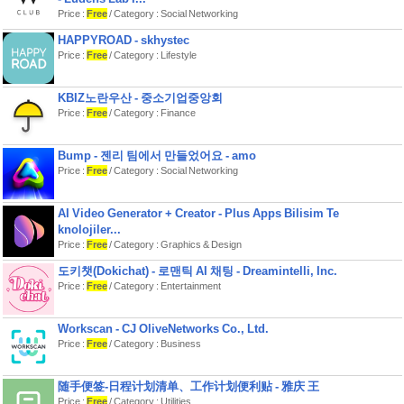
"음악" 기능을 통해 사용자는 좋아하는
Price :
Free
/ Category : Social Networking
노래를 저장할 수 있습니다. 사용자는
음악 파일을 추가하고, 트랙을 재생 및
HAPPYROAD - skhystec
정지하고, 노래 컬렉션을 정리할 수 있
Price :
Free
/ Category : Lifestyle
습니다. 이 기능에는 노래를 관리하고
삭제할 수 있는 옵션이 포함되어 있어
음악을 정리하고 접근하기 쉽게 만듭니
KBIZ노란우산 - 중소기업중앙회
다. 특별한 행사나 개인 음악 아카이브
Price :
Free
/ Category : Finance
를 위한 재생 목록 등, 이 기능은 사용자
가 음악 콘텐츠를 즐기고 관리할 수 있
Bump - 젠리 팀에서 만들었어요 - amo
도록 도와줍니다.
Price :
Free
/ Category : Social Networking
QR 코드 생성:
"QR 코드 생성" 기능은 링크, 숫자 및 기
AI Video Generator + Creator - Plus Apps Bilisim Te
타 텍스트 정보와 같은 다양한 데이터에
knolojiler...
서 QR 코드를 생성할 수 있도록 합니다.
Price :
Free
/ Category : Graphics & Design
사용자는 QR 코드로 변환하고자 하는
데이터를 입력하면, 앱은 이를 자동으
도키챗(Dokichat) - 로맨틱 AI 채팅 - Dreamintelli, Inc.
로 저장하여 나중에 참조할 수 있도록
Price :
Free
/ Category : Entertainment
합니다. 이 기능은 링크를 공유하거나
정보를 스캔 가능한 형식으로 저장하는
등 다양한 목적으로 QR 코드를 쉽게 생
Workscan - CJ OliveNetworks Co., Ltd.
성하고 관리할 수 있도록 해줍니다.
Price :
Free
/ Category : Business
계산기 공식:
"계산기 공식" 기능은 사용자가 제공된
随手便签-日程计划清单、工作计划便利贴 - 雅庆 王
공식을 기반으로 수학적 계산을 수행할
Price :
Free
/ Category : Utilities