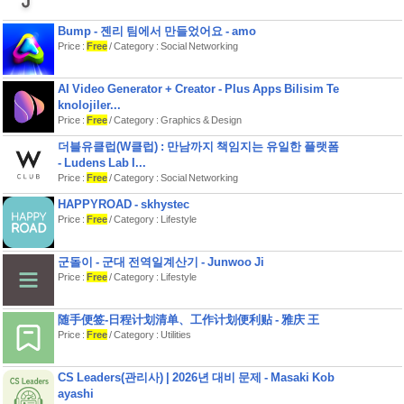
Bump - 젠리 팀에서 만들었어요 - amo
Price :
Free
/ Category : Social Networking
AI Video Generator + Creator - Plus Apps Bilisim Te
knolojiler...
Price :
Free
/ Category : Graphics & Design
더블유클럽(W클럽) : 만남까지 책임지는 유일한 플랫폼
- Ludens Lab I...
Price :
Free
/ Category : Social Networking
HAPPYROAD - skhystec
Price :
Free
/ Category : Lifestyle
군돌이 - 군대 전역일계산기 - Junwoo Ji
Price :
Free
/ Category : Lifestyle
随手便签-日程计划清单、工作计划便利贴 - 雅庆 王
Price :
Free
/ Category : Utilities
CS Leaders(관리사) | 2026년 대비 문제 - Masaki Kob
ayashi