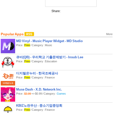
Share:
Popular Apps
More
MD Vinyl - Music Player Widget - MD Studio
Price :
Free
/ Category : Music
큐비(QB) - 우리학교 기출문제받기 - Insub Lee
Price :
Free
/ Category : Education
디지털온누리 - 한국조폐공사
Price :
Free
/ Category : Finance
Muse Dash - X.D. Network Inc.
Price :
$3.99
=> $0.99 / Category :
Games
KBIZ노란우산 - 중소기업중앙회
Price :
Free
/ Category : Finance