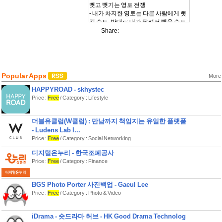
뺏고 뺏기는 영토 전쟁
- 내가 차지한 영토는 다른 사람에게 뺏
길 수도, 반대로 내가 달려서 뺏을 수도
있어요.
Share:
특별한 러닝 기록 공유
- 내가 차지한 영토와 러닝 기록을 한 장
의 이미지로 공유할 수 있어요.
- 그날의 러닝이 그냥 숫자가 아니라, 내
Popular Apps
More
가 만든 결과물이 됩니다.
HAPPYROAD - skhystec
한눈에 보이는 나의 러닝
Price :
Free
/ Category : Lifestyle
- 달린 기록을 주간/월간/연간으로 깔끔
하게 확인할 수 있어요.
더블유클럽(W클럽) : 만남까지 책임지는 유일한 플랫폼
접근 권한 안내
- Ludens Lab I...
Price :
Free
/ Category : Social Networking
KYRO는 원활한 러닝 기록 측정을 위해
아래 권한이 필요할 수 있어요.
디지털온누리 - 한국조폐공사
(기기/OS 설정에 따라 권한 항목을 달라
Price :
Free
/ Category : Finance
질 수 있습니다.)
- 위치(필수/권장): 러닝 경로(GPS), 거
BGS Photo Porter 사진백업 - Gaeul Lee
리/페이스 측정
Price :
Free
/ Category : Photo & Video
- 움직임/센서(필수/권장): 케이던스 측
정
iDrama - 숏드라마 허브 - HK Good Drama Technolog
- 알림(선택): 영토 변화/안내 알림 수신