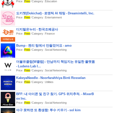
Price :
Free
/ Category : Education
5. Peek — 친구들이 뭘 먹었는지 보기
가까운 친구들과 맛있는 식사를 공유하
고 오늘 뭘 먹고 있는지 구경하세요. 이
도키챗(Dokichat) - 로맨틱 AI 채팅 - Dreamintelli, Inc.
모지로 반응하고, 피직스 박스를 비교
Price :
Free
/ Category : Entertainment
하고, 음식으로 소통하세요. 프라이버
시 우선 설계 — 추가한 친구만 내 기록
을 볼 수 있고, 공유된 식사는 스토리처
디지털온누리 - 한국조폐공사
럼 2일 후 사라져요.
Price :
Free
/ Category : Finance
6. 영양 및 건강 트래킹
일일 칼로리 목표를 설정하고, 영양소
Bump - 젠리 팀에서 만들었어요 - amo
를 추적하며, 식습관을 모니터링하세
Price :
Free
/ Category : Social Networking
요. 스마트 영양 인사이트와 맞춤형 건
강 리포트를 받아보세요.
더블유클럽(W클럽) : 만남까지 책임지는 유일한 플랫폼
7. 간편한 식비 관리
- Ludens Lab I...
스트레스 없이 식비 예산을 관리하세
Price :
Free
/ Category : Social Networking
요. 카테고리별, 시간대별, 주간별로 지
KakeyaNeedle - Noorfarahhiya Binti Rosselan
출을 정확히 확인할 수 있어요. 전 세계
Price :
Free
/ Category : Utilities
10개 통화를 지원합니다.
8. 공유 가능한 리캡 & 카드
BFF: 내 아이폰 및 친구 찾기. GPS 위치추적. - MixerB
월간 음식 여정을 짧은 영상으로 내보내
ox Inc.
거나 개별 식사를 예쁜 카드로 공유하세
Price :
Free
/ Category : Social Networking
요. 인스타그램과 틱톡에 딱이에요.
야구 못하면 또 환생함: 투수 키우기 - sol kim
9. 홈 화면 위젯