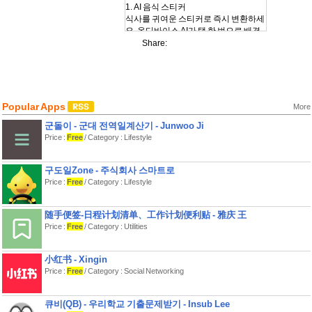
1. AI 음식 스티커
식사를 귀여운 스티커로 즉시 변환하세
요. 온디바이스 AI가 탭 한 번으로 배경
을 제거하여, 영원히 간직하고 싶은 디
Share:
지털 음식 스크랩북을 만들어줍니다.
2. 인터랙티브 피직스 박스
폰을 흔들면 음식 스티커가 실시간 물리
효과로 튕겨요. 수프 그릇, 어항, 꿀단지,
Popular Apps
More
스노우볼, 갤럭시, 벚꽃 등 87가지 테마
스킨 중 골라보세요. 짧은 영상을 시청
군돌이 - 군대 전역일계산기 - Junwoo Ji
하면 어떤 PRO 스킨이든 24시간 무료
Price :
Free
/ Category : Lifestyle
로 체험할 수 있어요.
3. AI 영양 추정
구도일Zone - 주식회사 스마트로
사진 한 장이면 몇 초 만에 칼로리와 영
Price :
Free
/ Category : Lifestyle
양소를 알 수 있어요. AI 비전 모델이 식
사를 분석하여 칼로리, 탄수화물, 단백
随手便签-日程计划清单、工作计划便利贴 - 雅庆 王
질, 지방을 자동으로 추정합니다. 현지
Price :
Free
/ Category : Utilities
음식에도 잘 작동해요.
4. 캘린더 푸드 저널
小红书 - Xingin
아름다운 캘린더에서 전체 음식 기록을
Price :
Free
/ Category : Social Networking
확인하세요. 아무 날이나 탭하면 그날
뭘 먹었는지, 얼마나 썼는지, 영양 분석
을 볼 수 있어요.
큐비(QB) - 우리학교 기출문제받기 - Insub Lee