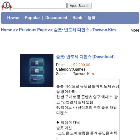
Home
|
Popular
|
Discounted
|
Rank
|
등록
Home
>>
Previous Page
>>
슬롯: 반도체 디펜스 - Taewoo Kim
More
슬롯: 반도체 디펜스
[Download]
Price :
$2,200.00
Category :
Games
Seller :
Taewoo Kim
슬롯 머신으로 유닛을 뽑아 반도체 공장
을 방어하라.
한 번 구매로 풀 콘텐츠 영구 액세스. 광
고 / 인앱결제 일체 없음.
40웨이브 × 7난이도의 본격 슬롯 타워
디펜스.
▶ 핵심 메카닉
슬롯 머신
- 코인을 모아 슬롯을 돌려 유닛을 획득
-