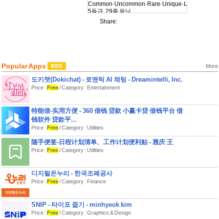
Common·Uncommon·Rare·Unique·Legendary
5등급, 29종 유닛
- 슬롯 비용은 누적 — 한 판 안에서 도전
Share:
과 절약의 균형
그리드 배치
- 12×7 그리드, S자 루프 경로
- 단일·광역·관통·지원 4가지 공격 타입
Popular Apps
More
- 같은 유닛 3개 → 상위 등급 조합 (17가
지 레시피)
도키챗(Dokichat) - 로맨틱 AI 채팅 - Dreamintelli, Inc.
Price :
Free
/ Category : Entertainment
40웨이브 × 7난이도
- 인턴(쉬움)부터 임원(매우 어려움)까
지
特能借-实用方便 - 360 借钱 贷款 小赢卡贷 借钱平台 借
- 다양한 적 기믹 — 대시 / 분열 / 실드 /
钱软件 贷款平...
페이즈 / 회복 오라
Price :
Free
/ Category : Utilities
- 10·20·30·40 웨이브에 보스 등장
随手便签-日程计划清单、工作计划便利贴 - 雅庆 王
영구 강화 시스템 (3 레이어)
Price :
Free
/ Category : Utilities
- 메타 트리 — 글로벌 강화 (모든 유닛/
적/경제)
디지털온누리 - 한국조폐공사
- 등급 강화 — 종족·등급 단위 (한 판 안)
- 유닛 강화 — 개별 유닛 영구 강화, 만
Price :
Free
/ Category : Finance
렙 20 + 마일스톤 보너스
SNIP - 타이포 줍기 - minhyeok kim
특징
Price :
Free
/ Category : Graphics & Design
- 일회성 결제 — 광고 / IAP / 구독 일체