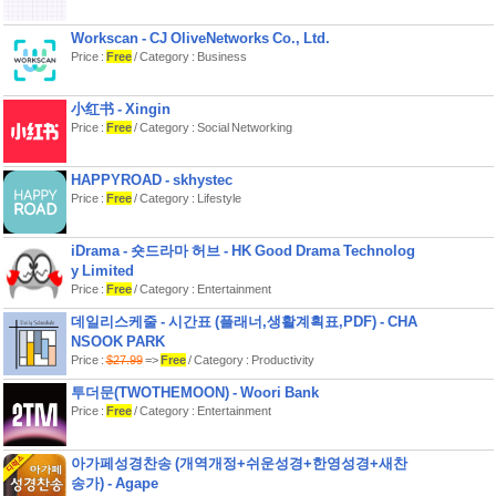
없음
- 가로 모드 모바일 최적화
Workscan - CJ OliveNetworks Co., Ltd.
- 한 판 약 30분 — 짧은 출퇴근/티타임
Price :
Free
/ Category : Business
에 완료
- 오프라인 플레이 — 네트워크 불필요
小红书 - Xingin
▶ 크레딧
Price :
Free
/ Category : Social Networking
Music by Kevin MacLeod
(incompetech.com), CC BY 4.0
HAPPYROAD - skhystec
Price :
Free
/ Category : Lifestyle
iDrama - 숏드라마 허브 - HK Good Drama Technolog
y Limited
Price :
Free
/ Category : Entertainment
데일리스케줄 - 시간표 (플래너,생활계획표,PDF) - CHA
NSOOK PARK
Price :
$27.99
=>
Free
/ Category : Productivity
투더문(TWOTHEMOON) - Woori Bank
Price :
Free
/ Category : Entertainment
아가페성경찬송 (개역개정+쉬운성경+한영성경+새찬
송가) - Agape