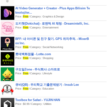
能です。
◆ ペース診断で遅れを見逃さない
AI Video Generator + Creator - Plus Apps Bilisim Te
今の作業ペースで締切に間に合うか
knolojiler...
を記録のたびに判定。
Price :
Free
/ Category : Graphics & Design
8段階のステータスのほか、望ましい
도키챗(Dokichat) - 로맨틱 AI 채팅 - Dreamintelli, Inc.
ペース、今のペース、不足時間など
Price :
Free
/ Category : Entertainment
を詳細に表示します。
◆ 工程ごとの進捗記録
BFF: 내 아이폰 및 친구 찾기. GPS 위치추적. - MixerB
表紙と本文を分けてかんたん記録可
ox Inc.
能。
Price :
Free
/ Category : Social Networking
作業タイマーから記録すれば作業時
間が自動登録されます。
롯데백화점몰 - Lotte.com
作業タイマーでは好きな休憩時間
Price :
Free
/ Category : Shopping
や、一定間隔での通知を設定できま
す。
구도일Zone - 주식회사 스마트로
◆ イベント管理
Price :
Free
/ Category : Lifestyle
主要即売会のプリセットを収録。
会場情報、サークル配置、持ち込み
メモ、買い物リスト、事前準備チェ
큐비(QB) - 우리학교 기출문제받기 - Insub Lee
ックリストまで一元管理。
Price :
Free
/ Category : Education
作品とイベントを紐づけて、どの原
稿をどのイベントに出すかを把握で
きます。
Toolbox for Safari - YUJIN HAN
Price : $0.99 / Category : Utilities
◆ まとまったカレンダー