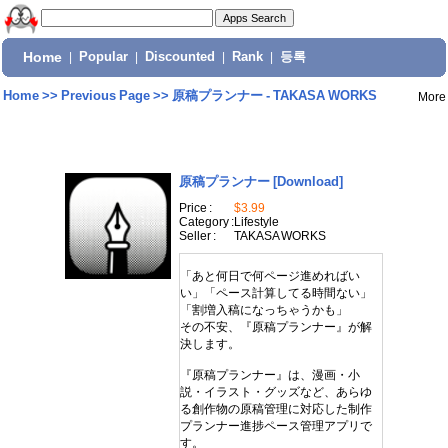
Home
|
Popular
|
Discounted
|
Rank
|
등록
Home
>>
Previous Page
>>
原稿プランナー - TAKASA WORKS
More
原稿プランナー
[Download]
Price :
$3.99
Category :
Lifestyle
Seller :
TAKASA WORKS
「あと何日で何ページ進めればい
い」「ペース計算してる時間ない」
「割増入稿になっちゃうかも」
その不安、『原稿プランナー』が解
決します。
『原稿プランナー』は、漫画・小
説・イラスト・グッズなど、あらゆ
る創作物の原稿管理に対応した制作
プランナー進捗ペース管理アプリで
す。