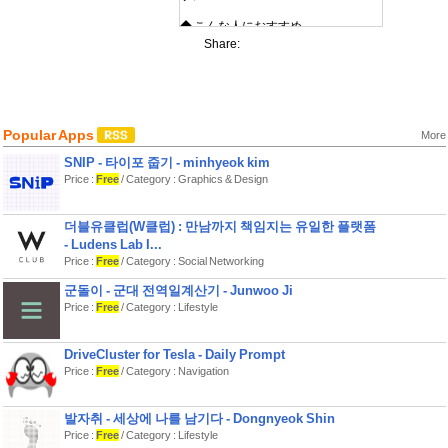
◆ こんな人におすすめ
・同人誌の入稿締切がいつもギリギ
Share:
リになる方
・複数の原稿を同時進行で管理した
い方
・作業ペースを数値で把握したい方
・同人イベント参加に向けて管理ツ
Popular Apps
More
ールが欲しい方
SNIP - 타이포 줍기 - minhyeok kim
【機能紹介】
Price :
Free
/ Category : Graphics & Design
◆ 工程ごとの自動スケジュール
ページ数・作業可能時間・締切日を
더블유클럽(W클럽) : 만남까지 책임지는 유일한 플랫폼
入力すると、工程ごと全体のスケジ
- Ludens Lab I...
ュールを自動生成。
早割・通常・割増の3段階の入稿締切
Price :
Free
/ Category : Social Networking
に対応し、ガントチャートで全体の
군돌이 - 군대 전역일계산기 - Junwoo Ji
見通しを確認できます。
Price :
Free
/ Category : Lifestyle
なんと複数印刷所が登録可能です。
そしてもちろん、工程のカスタマイ
ズに対応しています。
DriveCluster for Tesla - Daily Prompt
さらに、祝日プリセットのほか、お
Price :
Free
/ Category : Navigation
休みの日や、多く作業する日、少な
く作業する日を個別に設定できま
す。
발자취 - 세상에 나를 남기다 - Dongnyeok Shin
現実に即したスケジュール設定が可
Price :
Free
/ Category : Lifestyle