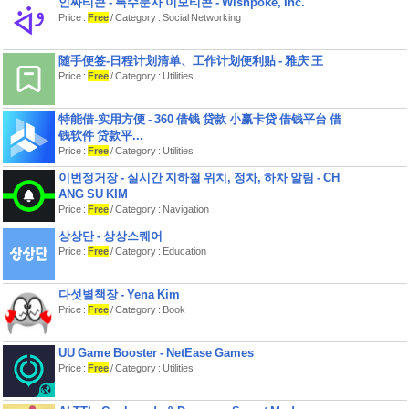
인싸티콘 - 특수문자 이모티콘 - Wishpoke, Inc.
테마까지 한번에 편리하게 검색이 가능
합니다.
Price :
Free
/ Category : Social Networking
4. 주문방식 : 간편주문, 주식자동주문,
随手便签-日程计划清单、工作计划便利贴 - 雅庆 王
적립식/분할 자동주문 등 다양한 주문
Price :
Free
/ Category : Utilities
서비스를 제공합니다.
- 예약/일반 주문 화면 통합 및 잔고 탭
特能借-实用方便 - 360 借钱 贷款 小赢卡贷 借钱平台 借
신규 제공
钱软件 贷款平...
- 간편주문 : 호가창 미제공, 주문 가격
Price :
Free
/ Category : Utilities
– 시장가 고정, 주문 수량만 입력하여 주
이번정거장 - 실시간 지하철 위치, 정차, 하차 알림 - CH
문
ANG SU KIM
- 주식자동주문 : 다양한 매수/매도 주
Price :
Free
/ Category : Navigation
문 실행 조건을 사전에 지정, 도달 시 설
상상단 - 상상스퀘어
정한 주문 실행
Price :
Free
/ Category : Education
- 주식 적립식 주문 : 매월/매주 , 설정한
주기로 적립식 매수하는 주문
다섯별책장 - Yena Kim
Price :
Free
/ Category : Book
- 주식 분할 주문 : 최대 20회에 걸쳐 분
할 매수/매도가 가능한 주문
UU Game Booster - NetEase Games
5. 충전하기 : 주식 주문, 금융상품 거래
Price :
Free
/ Category : Utilities
시 바로바로 충전해서 거래할 수 있습니
다.