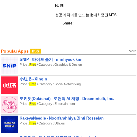
[설명]
성공의 차이를 만드는 현대차증권 MTS
내일
Share:
– 현대차증권 The H Mobile 이 새롭게
리뉴얼 되었습니다.
쉽고 명확한 투자정보를 제공하고, 자
산을 관리할 수 있는 투자플랫폼으로 변
화하였습니다.
Popular Apps
More
SNIP - 타이포 줍기 - minhyeok kim
All- New
Price :
Free
/ Category : Graphics & Design
이렇게 달라졌습니다.
小红书 - Xingin
1. 홈 : 트레이딩/MY자산/금융상품으로
Price :
Free
/ Category : Social Networking
카테고라이징 된 홈화면에서 시장 현
황, 이슈 및 ‘나’와 관련된 종목과 자산현
황 및 추이도 한눈에 확인할 수 있습니
도키챗(Dokichat) - 로맨틱 AI 채팅 - Dreamintelli, Inc.
다.
Price :
Free
/ Category : Entertainment
2. 로그인 : 공동인증서, 간편인증 외에
도 네이버 인증, 토스 인증으로 다양한
KakeyaNeedle - Noorfarahhiya Binti Rosselan
로그인 방식을 제공합니다.
Price :
Free
/ Category : Utilities
3. 통합검색 : 주식, 펀드, 뉴스, 리서치,