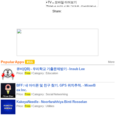
• TV↔모바일 이어보기
TV에서 보던 시점 그대로, 모바일에서
보던 시점 그대로
Share:
보고 싶은 디바이스에서 시청할 수 있어
요
• 리모컨기능
실물 리모컨이 없어도 휴대폰으로 TV
를 제어할 수 있어요
• 알림
- 신규 발급과 만료 예정 쿠폰을 알려줘
서 놓치지 않고 이용할 수 있어요
- 찜한 콘텐츠의 할인 소식 및 신규 회차
Popular Apps
업데이트, 구매 콘텐츠의 시청 기간 만
More
료 등 알려줘요
큐비(QB) - 우리학교 기출문제받기 - Insub Lee
Price :
Free
/ Category : Education
• 실시간 채널 편성표
U+tv 실시간 채널 편성표를 모바일에서
확인하고 TV로 바로 볼 수 있어요.
BFF: 내 아이폰 및 친구 찾기. GPS 위치추적. - MixerB
보고 싶은 채널은 시청 예약을 설정해
ox Inc.
프로그램 시작 전 알려줘요.
Price :
Free
/ Category : Social Networking
• TV 프로필 연동
KakeyaNeedle - Noorfarahhiya Binti Rosselan
TV에서 찜, 시청, 구매한 콘텐츠는 모바
Price :
Free
/ Category : Utilities
일과 연동되어 모바일에서도 확인할 수
있어요.