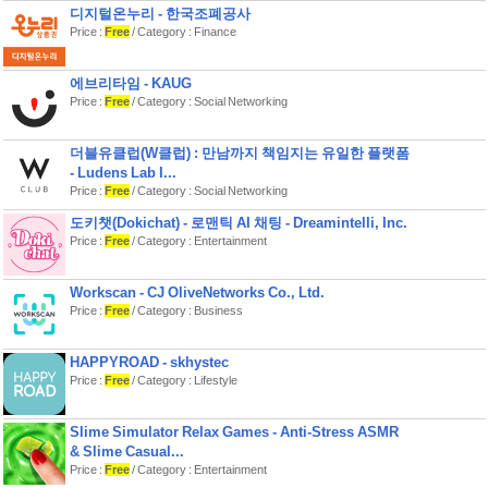
디지털온누리 - 한국조폐공사
이용 가능 조건
Price :
Free
/ Category : Finance
- 셋톱박스: UHD2, UHD3, UHD4K,
UHD4T 사운드다 블랙, 사운드바 블랙
2
에브리타임 - KAUG
- 통신사: U+, SKT, KT, 알뜰폰
Price :
Free
/ Category : Social Networking
- 모바일기기: 스마트폰, 태블릿
주관
더블유클럽(W클럽) : 만남까지 책임지는 유일한 플랫폼
서울시 용산구 한강대로 32 ㈜LG유플
- Ludens Lab I...
러스
Price :
Free
/ Category : Social Networking
문의
도키챗(Dokichat) - 로맨틱 AI 채팅 - Dreamintelli, Inc.
LG유플러스 고객센터 1544-0010(유
Price :
Free
/ Category : Entertainment
Workscan - CJ OliveNetworks Co., Ltd.
Price :
Free
/ Category : Business
HAPPYROAD - skhystec
Price :
Free
/ Category : Lifestyle
Slime Simulator Relax Games - Anti-Stress ASMR
& Slime Casual...
Price :
Free
/ Category : Entertainment