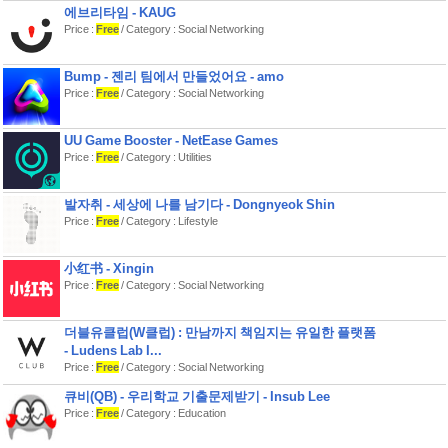
에브리타임 - KAUG
■ 개성 있는 적 — 각 전투는 새로운 퍼
Price :
Free
/ Category : Social Networking
즐입니다. 패턴을 읽어야 삽니다.
보물 고블린: 7턴 이내에 잡지 못하면 도
망친다
Bump - 젠리 팀에서 만들었어요 - amo
눈사람: 당신을 1턴간 동결시킨다
Price :
Free
/ Category : Social Networking
까마귀: 패에서 무작위 카드를 버리게
만든다
고유한 페이즈와 패턴을 가진 다수의 보
UU Game Booster - NetEase Games
스
Price :
Free
/ Category : Utilities
■ 봉인 시스템 — 진짜 게임은 여기서 시
작
발자취 - 세상에 나를 남기다 - Dongnyeok Shin
일반 플레이는 시작일 뿐입니다. 진정
Price :
Free
/ Category : Lifestyle
한 도전은 봉인이 열릴 때.
시련과 계약을 자유롭게 조합해 나만의
난이도를 설계하세요.
小红书 - Xingin
최고 난이도를 클리어할 수 있는 플레이
Price :
Free
/ Category : Social Networking
어는 극소수입니다.
■ 끝없는 리플레이
더블유클럽(W클럽) : 만남까지 책임지는 유일한 플랫폼
3개 지역 × 17층 — 매번 다르게 생성되
- Ludens Lab I...
는 던전
Price :
Free
/ Category : Social Networking
전투 · 이벤트 · 엘리트 · 성소 · 상점 등
큐비(QB) - 우리학교 기출문제받기 - Insub Lee
다양한 방 유형
Price :
Free
/ Category : Education
매 플레이마다 달라지는 맵, 적 조합, 카
드 드롭