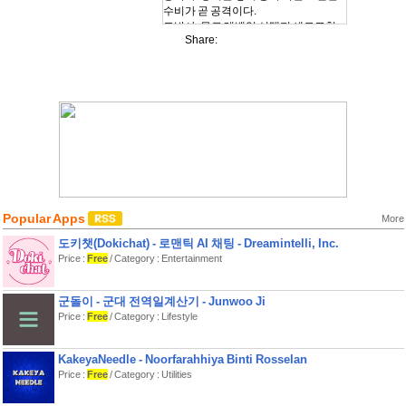
수비가 곧 공격이다.
도박사: 무료 레벨업 선택지 새로고침,
Share:
운이 전략이 되는 순간.
귀족: 레벨업 선택지 +1, 성지에서 골드
로 레벨업. 돈이 곧 전략이다.
…각 영웅마다 완전히 다른 플레이 스타
일이 기다리고 있다.
■ 다양한 스킬 카드 — 수집이 아니라 조
합입니다. 덱이 곧 전략입니다.
체인 라이트닝: 최대 3명에게 연쇄 피해
이중 발동: 같은 스킬을 두 번 연속으로
복제: 원하는 카드를 그 자리에서 복사
스킬 카드 등급: 일반 → 희귀 → 신화 →
Popular Apps
More
전설. 전투 중 등급 업그레이드 가능.
도키챗(Dokichat) - 로맨틱 AI 채팅 - Dreamintelli, Inc.
■ 다양한 유물 — 덱보다 유물이 판을 바
Price :
Free
/ Category : Entertainment
꾸기도 합니다.
성배: 사망 시 단 한 번, 체력 50%로 부
활
군돌이 - 군대 전역일계산기 - Junwoo Ji
붕괴의 파편: 다음 3번의 전투, 보스를
Price :
Free
/ Category : Lifestyle
제외한 모든 적의 체력이 1
속박의 족쇄: 매 턴 마나 +1, 대신 상점
KakeyaNeedle - Noorfarahhiya Binti Rosselan
가격 25% 상승
Price :
Free
/ Category : Utilities
성역의 등불: 상점에 들어갈 때마다 체
력 전부 회복