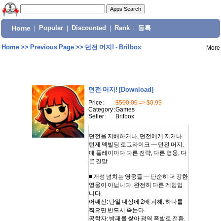
Home
|
Popular
|
Discounted
|
Rank
|
등록
Home
>>
Previous Page
>>
던전 머지! - Brilbox
More
던전 머지!
[Download]
Price :
$500.00
=> $0.99
Category :
Games
Seller :
Brilbox
던전을 지배하거나, 던전에게 지거나.
턴제 덱빌딩 로그라이크 — 던전 머지.
매 플레이마다 다른 전략, 다른 영웅, 다
른 결말.
■ 개성 넘치는 영웅들 — 단순히 더 강한
영웅이 아닙니다. 완전히 다른 게임입
니다.
어쌔신: 단일 대상에 2배 피해. 하나를
찍으면 반드시 죽는다.
공학자: 방패를 쌓아 광역 폭발로 전환.