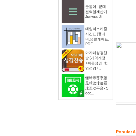
군돌이 - 군대
전역일계산기 -
Junwoo Ji
데일리스케줄 -
시간표 (플래
너,생활계획표,
PDF...
아가페성경찬
송 (개역개정
+쉬운성경+한
영성경+...
懂球帝尊享版-
足球篮球迷看
球互动平台 - S
occ...
Popular 