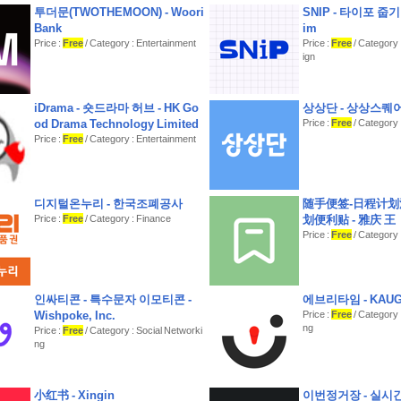
통해 오프라인으로 사용할 수 있습니다.
투더문(TWOTHEMOON) - Woori
SNIP - 타이포 줍기 -
- 사진 촬영 기회 - 사진 촬영에 풍부한 영감을 가져다 줄 최
Bank
im
아워(magic hour)동안 낮은 하늘에 어렴풋이 보이는 보름
Price :
Free
/ Category : Entertainment
Price :
Free
/ Category 
서의 별 관측 등
ign
- 위치 검색 - 완벽한 계획을 위한 태양, 달, 은하 중심을 관측
강력한 도구
- 위치 가져오기 및 내보내기 - 구글 어스에서 마크해 놓은 .kmz 
iDrama - 숏드라마 허브 - HK Go
상상단 - 상상스퀘
져오기, 여러 사람과의 공유 또는 백업을 위한 내보내기
od Drama Technology Limited
Price :
Free
/ Category 
- 9개의 홈화면 위젯과 2개의 락스크린 위젯
Price :
Free
/ Category : Entertainment
- 스크린 샷 및 세부 정보 보내기
- 태양 그림자 비율과 투사, 태양의 위치에 따른 그림자 시각
- 현지시간, 자동 감지 또는 수동으로 표준시간대 선택
- 위치의 고도 정보
디지털온누리 - 한국조폐공사
随手便签-日程计
Price :
Free
/ Category : Finance
划便利贴 - 雅庆 王
Price :
Free
/ Category : 
인싸티콘 - 특수문자 이모티콘 -
에브리타임 - KAU
Wishpoke, Inc.
Price :
Free
/ Category 
ng
Price :
Free
/ Category : Social Networki
ng
小红书 - Xingin
이번정거장 - 실시간