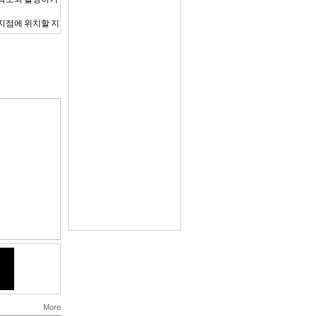
 지점에 위치할 지
 모습을 시각화해
다.
 나침반.
및 월몰, 달의 경
경로, 골든아워와
.
상을 관찰할 수 있으
 알 수 있습니
양과 달의 위치를
에 맞추어 촬영을
양한 기능을 갖춘
늘의 어디쯤 위치
 볼 수 있습니다.
, 낮의 길이의
 선택하면 360
More
 위치 불러오기를