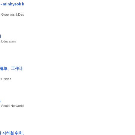
 minhyeok k
적의 시간대; 매직
달의 모습, 암흑에
: Graphics & Des
할 수 있는 매우
/ .kml 파일 가
어
: Education
화
划清单、工作计
Utilities
G
: Social Networki
 지하철 위치,