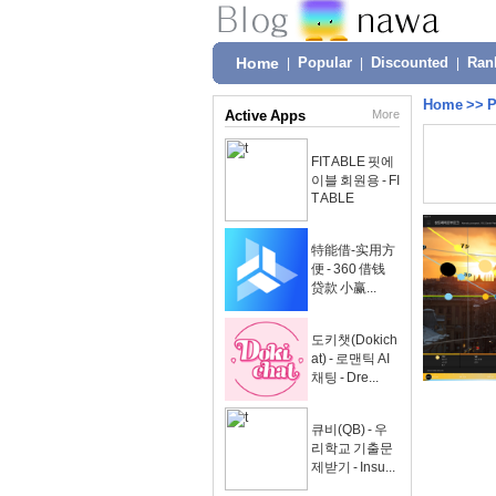
Home
|
Popular
|
Discounted
|
Ran
Home
>>
P
Active Apps
More
FIT ABLE 핏에
이블 회원용 - FI
T ABLE
特能借-实用方
便 - 360 借钱
贷款 小赢...
도키챗(Dokich
at) - 로맨틱 AI
채팅 - Dre...
큐비(QB) - 우
리학교 기출문
제받기 - Insu...