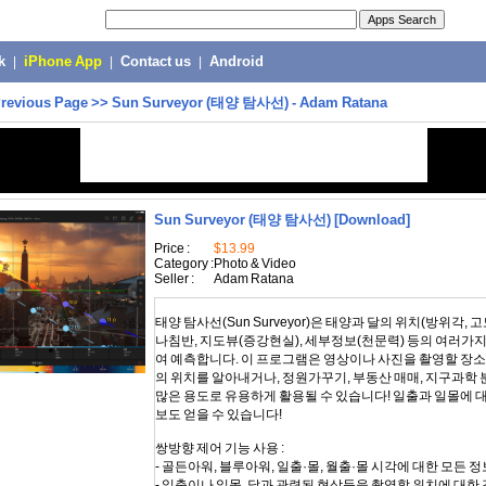
k
|
iPhone App
|
Contact us
|
Android
revious Page
>>
Sun Surveyor (태양 탐사선) - Adam Ratana
Sun Surveyor (태양 탐사선)
[Download]
Price :
$13.99
Category :
Photo & Video
Seller :
Adam Ratana
태양 탐사선(Sun Surveyor)은 태양과 달의 위치(방위각, 고
나침반, 지도뷰(증강현실), 세부정보(천문력) 등의 여러가
여 예측합니다. 이 프로그램은 영상이나 사진을 촬영할 장소
의 위치를 알아내거나, 정원가꾸기, 부동산 매매, 지구과학 
많은 용도로 유용하게 활용될 수 있습니다! 일출과 일몰에 대
보도 얻을 수 있습니다!
쌍방향 제어 기능 사용 :
- 골든아워, 블루아워, 일출·몰, 월출·몰 시각에 대한 모든 
- 일출이나 일몰, 달과 관련된 현상등을 촬영할 위치에 대한